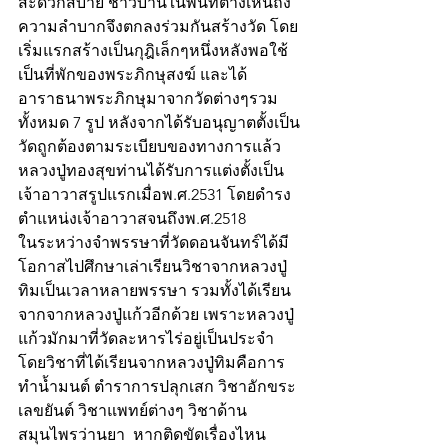
สะดวกสบาย ชาวบ้านในพื้นที่ต่างเห็นถึง
ความลำบากจึงตกลงร่วมกันสร้างวัด โดย
เริ่มแรกสร้างเป็นกุฎิเล็กๆหนึ่งหลังพอใช้
เป็นที่พักของพระภิกษุสงฆ์ และได้
อาราธนาพระภิกษุมาจากวัดต่างๆรวม
ทั้งหมด 7 รูป หลังจากได้รับอนุญาตตั้งเป็น
วัดถูกต้องตามระเบียบของทางการแล้ว 
หลวงปู่ทองสุขท่านได้รับการแต่งตั้งเป็น
เจ้าอาวาสรูปแรกเมื่อพ.ศ.2531 โดยดำรง
ตำแหน่งเจ้าอาวาสจนถึงพ.ศ.2518
ในระหว่างจำพรรษาที่วัดดอนจันทร์ได้มี
โอกาสไปศึกษาเล่าเรียนวิชาจากหลวงปู่
ทิมเป็นเวลาหลายพรรษา รวมทั้งได้เรียน
จากจากหลวงปู่แก้วอีกด้วย เพราะหลวงปู่
แก้วมักมาที่วัดละหารไร่อยู่เป็นประจำ 
โดยวิชาที่ได้เรียนจากหลวงปู่ทิมคือการ
ทำน้ำมนต์ ตำราการปลุกเสก วิชาอักขระ
เลขยันต์ วิชาแพทย์ต่างๆ วิชาด้าน
สมุนไพรว่านยา  หากติดขัดเรื่องไหน  