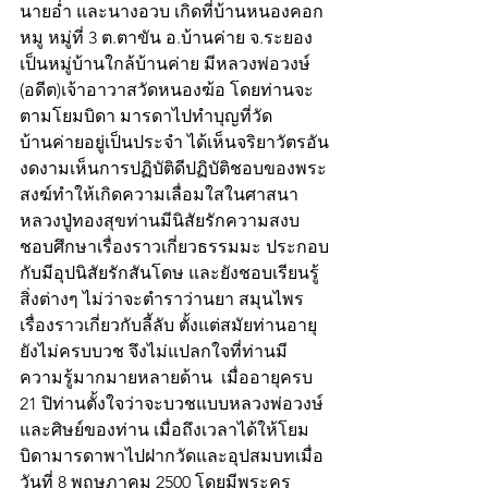
นายอ่ำ และนางอวบ เกิดที่บ้านหนองคอก
หมู หมู่ที่ 3 ต.ตาขัน อ.บ้านค่าย จ.ระยอง 
เป็นหมู่บ้านใกล้บ้านค่าย มีหลวงพ่อวงษ์ 
(อดีต)เจ้าอาวาสวัดหนองฆ้อ โดยท่านจะ
ตามโยมบิดา มารดาไปทำบุญที่วัด
บ้านค่ายอยู่เป็นประจำ ได้เห็นจริยาวัตรอัน
งดงามเห็นการปฏิบัติดีปฏิบัติชอบของพระ
สงฆ์ทำให้เกิดความเลื่อมใสในศาสนา 
หลวงปู่ทองสุขท่านมีนิสัยรักความสงบ 
ชอบศึกษาเรื่องราวเกี่ยวธรรมมะ ประกอบ
กับมีอุปนิสัยรักสันโดษ และยังชอบเรียนรู้
สิ่งต่างๆ ไม่ว่าจะตำราว่านยา สมุนไพร 
เรื่องราวเกี่ยวกับลี้ลับ ตั้งแต่สมัยท่านอายุ
ยังไม่ครบบวช จึงไม่แปลกใจที่ท่านมี
ความรู้มากมายหลายด้าน  เมื่ออายุครบ 
21 ปิท่านตั้งใจว่าจะบวชแบบหลวงพ่อวงษ์
และศิษย์ของท่าน เมื่อถึงเวลาได้ให้โยม
บิดามารดาพาไปฝากวัดและอุปสมบทเมื่อ
วันที่ 8 พฤษภาคม 2500 โดยมีพระครู