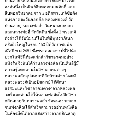
บ้านค่าย นับเป็นเกจิอาจารย์ดังขมังเวทย์
องค์หนึ่ง เป็นศิษย์สืบทอดสมณศักดิ์ และ
สืบทอดวิทยาคมจาก 3 อดีตพระเกจิชื่อดัง
แห่งภาคตะวันออกคือ หลวงพ่อวงศ์ วัด
บ้านค่าย,  หลวงพ่ออ่ำ วัดหนองกะบอก 
และหลวงพ่ออี๋ วัดสัตหีบ ซึ่งทั้ง 3 พระเกจิ
ดังต่างได้รับนิมนต์ไปในพิธีพุทธาภิเษก
ครั้งยิ่งใหญ่ในรอบ 150 ปีที่วัดราชบพิธ 
เมื่อปี พ.ศ.2481 ซึ่งพระคณาจารย์ที่ไปนั่ง
ปรกในพิธีนี้ต้องแก่กล้าวิชาอาคมอย่าง
แท้จริง จึงนับได้ว่าหลวงพ่อลัด เป็นศิษย์ผู้มี
ความรู้แตกฉานในวิชาอาคมต่างๆ 
หลวงพ่อลัดอุปสมบทที่วัดบ้านค่าย โดยมี 
หลวงพ่อวงศ์เป็นอุปัชฌาย์ ได้ศึกษา
ธรรมะและวิชาอาคมต่างๆจากหลวงพ่อ
วงศ์ และท่านได้ให้หลวงพ่อลัดไปฝึกวิชา
กสิณธาตุกับหลวงพ่ออ่ำ วัดหนองกะบอก 
จนเพ่งกสิณได้สำเร็จสามารถอ่านหนังสือ
ในห้องมืดได้จากแสงสว่างจากกสิณธาตุ 