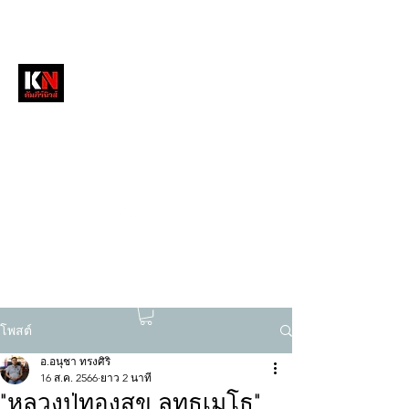
หนังสือพิมพ์คัมภีร์นิวส์
สื่อลึกวงการสงฆ์ เจาะตรงพระเครื่องดัง
tukompee07@gmail.com
0614034151
โพสต์
อ.อนุชา ทรงศิริ
16 ส.ค. 2566
ยาว 2 นาที
"หลวงปู่ทองสุข ลทฺธเมโธ"