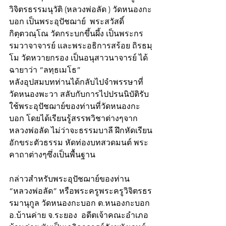
วิจิตรธรรมนุวัติ (หลวงพ่อลัด ) วัดหนองกะ
บอก เป็นพระอุปัชฌาย์  พระสวัสดิ์ 
กิตฺตวณฺโณ วัดกระบกขึ้นผึ้ง เป็นพระกร
รมวาจาจารย์ และพระอธิการสร้อย ถิรธมฺ
โม วัดหวายกรอง เป็นอนุสาวนาจารย์ ได้
ฉายาว่า “ลทฺธเมโธ” 
หลังอุปสมบทท่านได้กลับไปจำพรรษาที่
วัดหนองพะวา สลับกับการไปปรนนิบัติรับ
ใช้พระอุปัชฌาย์ของท่านที่วัดหนองกะ
บอก โดยได้เรียนรู้สรรพวิชาต่างๆจาก
หลวงพ่อลัด ไม่ว่าจะธรรมบาลี ฝึกหัดเรียน
อักขระตัวธรรม หัดท่องบทสวดมนต์ พระ
คาถาต่างๆซึ่งเป็นพื้นฐาน
กล่าวสำหรับพระอุปัชฌาย์ของท่าน 
“หลวงพ่อลัด” หรือพระครูพระครูวิจิตรธร
รมานุกูล วัดหนองกะบอก ต.หนองกะบอก 
อ.บ้านค่าย จ.ระยอง  อดีตเจ้าคณะอำเภอ