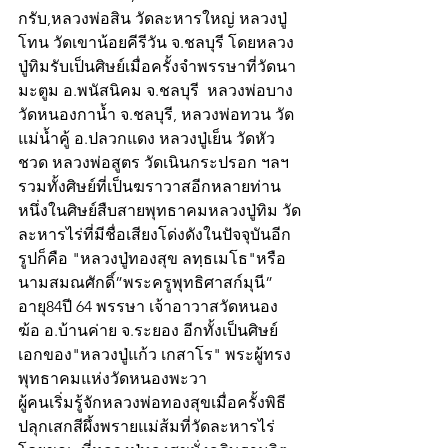
กรับ,หลวงพ่อสิน วัดละหารใหญ่ หลวงปู่
โทน วัดเขาน้อยคีรีวัน จ.ชลบุรี โดยหลวง
ปู่ทิมรับเป็นศิษย์เมื่อครั้งจำพรรษาที่วัดนา
มะตูม อ.พนัสนิคม จ.ชลบุรี  หลวงพ่อบาง 
วัดหนองกาน้ำ จ.ชลบุรี, หลวงพ่อทวน วัด
แม่น้ำคู้ อ.ปลวกแดง หลวงปู่เย็น วัดหัว
ชวด หลวงพ่อสูตร วัดเนินกระปรอก ฯลฯ 
รวมทั้งศิษย์ที่เป็นฆราวาสอีกหลายท่าน
หนึ่งในศิษย์สืบสายพุทธาคมหลวงปู่ทิม วัด
ละหารไร่ที่มีชื่อเสียงโด่งดังในปัจจุบันอีก
รูปก็คือ "หลวงปู่ทองสุข ลทฺธเมโธ"หรือ
นามสมณศักดิ์”พระครูพุทธิศาสก์มุนี” 
อายุ84ปี 64 พรรษา เจ้าอาวาสวัดหนอง
ฆ้อ อ.บ้านค่าย จ.ระยอง อีกทั้งเป็นศิษย์
เอกของ"หลวงปู่แก้ว เกสาโร" พระผู้ทรง
พุทธาคมแห่งวัดหนองพะวา
ผู้คนเริ่มรู้จักหลวงพ่อทองสุขเมื่อครั้งพิธี
ปลุกเสกสีผึ้งพรายแม่ส้มที่วัดละหารไร่ 