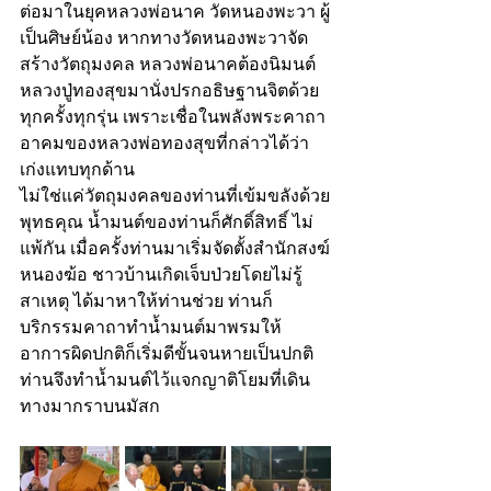
ต่อมาในยุคหลวงพ่อนาค วัดหนองพะวา ผู้
เป็นศิษย์น้อง หากทางวัดหนองพะวาจัด
สร้างวัตถุมงคล หลวงพ่อนาคต้องนิมนต์
หลวงปู่ทองสุขมานั่งปรกอธิษฐานจิตด้วย
ทุกครั้งทุกรุ่น เพราะเชื่อในพลังพระคาถา
อาคมของหลวงพ่อทองสุขที่กล่าวได้ว่า
เก่งแทบทุกด้าน
ไม่ใช่แค่วัตถุมงคลของท่านที่เข้มขลังด้วย
พุทธคุณ น้ำมนต์ของท่านก็ศักดิ์สิทธิ์ ไม่
แพ้กัน เมื่อครั้งท่านมาเริ่มจัดตั้งสำนักสงฆ์
หนองฆ้อ ชาวบ้านเกิดเจ็บป่วยโดยไม่รู้
สาเหตุ ได้มาหาให้ท่านช่วย ท่านก็
บริกรรมคาถาทำน้ำมนต์มาพรมให้ 
อาการผิดปกติก็เริ่มดีขั้นจนหายเป็นปกติ  
ท่านจึงทำน้ำมนต์ไว้แจกญาติโยมที่เดิน
ทางมากราบนมัสก