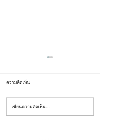
ความคิดเห็น
เขียนความคิดเห็น…
คอลัมน์"จับชีพจรวงการ
คอลัมน์"จับชีพจ
พระ"ประจำพุธที่ 29
พระ"ประจำอังคาร
กรกฎาคม 2569
กรกฎาคม 2569