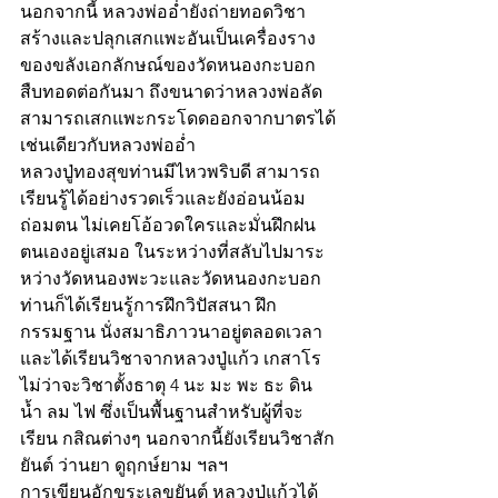
นอกจากนี้ หลวงพ่ออ่ำยังถ่ายทอดวิชา
สร้างและปลุกเสกแพะอันเป็นเครื่องราง
ของขลังเอกลักษณ์ของวัดหนองกะบอก
สืบทอดต่อกันมา ถึงขนาดว่าหลวงพ่อลัด
สามารถเสกแพะกระโดดออกจากบาตรได้
เช่นเดียวกับหลวงพ่ออ่ำ
หลวงปู่ทองสุขท่านมีไหวพริบดี สามารถ
เรียนรู้ได้อย่างรวดเร็วและยังอ่อนน้อม
ถ่อมตน ไม่เคยโอ้อวดใครและมั่นฝึกฝน
ตนเองอยู่เสมอ ในระหว่างที่สลับไปมาระ
หว่างวัดหนองพะวะและวัดหนองกะบอก
ท่านก็ได้เรียนรู้การฝึกวิปัสสนา ฝึก
กรรมฐาน นั่งสมาธิภาวนาอยู่ตลอดเวลา
และได้เรียนวิชาจากหลวงปู่แก้ว เกสาโร 
ไม่ว่าจะวิชาตั้งธาตุ 4 นะ มะ พะ ธะ ดิน 
น้ำ ลม ไฟ ซึ่งเป็นพื้นฐานสำหรับผู้ที่จะ
เรียน กสิณต่างๆ นอกจากนี้ยังเรียนวิชาสัก
ยันต์ ว่านยา ดูฤกษ์ยาม ฯลฯ
การเขียนอักขระเลขยันต์ หลวงปู่แก้วได้