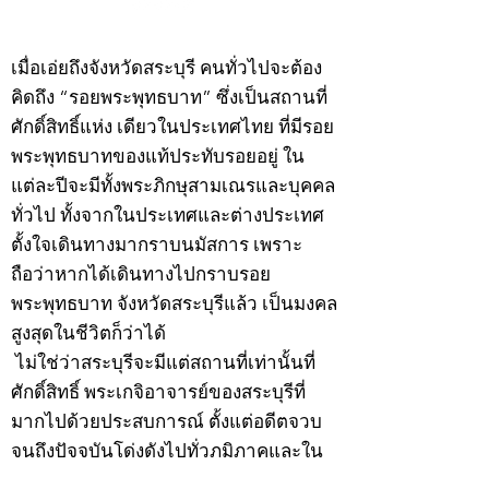
©2020 by kampeenews. Proudly created with Wix.com
เมื่อเอ่ยถึงจังหวัดสระบุรี คนทั่วไปจะต้อง
คิดถึง “รอยพระพุทธบาท” ซึ่งเป็นสถานที่
ศักดิ์สิทธิ์แห่ง เดียวในประเทศไทย ที่มีรอย
พระพุทธบาทของแท้ประทับรอยอยู่ ใน
แต่ละปีจะมีทั้งพระภิกษุสามเณรและบุคคล
ทั่วไป ทั้งจากในประเทศและต่างประเทศ
ตั้งใจเดินทางมากราบนมัสการ เพราะ
ถือว่าหากได้เดินทางไปกราบรอย
พระพุทธบาท จังหวัดสระบุรีแล้ว เป็นมงคล
สูงสุดในชีวิตก็ว่าได้
ไม่ใช่ว่าสระบุรีจะมีแต่สถานที่เท่านั้นที่
ศักดิ์สิทธิ์ พระเกจิอาจารย์ของสระบุรีที่
มากไปด้วยประสบการณ์ ตั้งแต่อดีตจวบ
จนถึงปัจจุบันโด่งดังไปทั่วภูมิภาคและใน
ท้องถิ่นมีอยู่เป็นจำนวนมาก อาทิ หลวงพ่อ