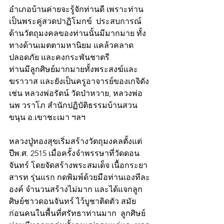
อำเภอบ้านค่ายจะรู้จักท่านดี เพราะท่าน
เป็นพระคู่สวดปาฏิโมกข์  ประสบการณ์
ด้านวัตถุมงคลของท่านนั้นมีมากมาย ทั้ง
ทางด้านเมตตามหานิยม แคล้วคลาด
ปลอดภัย และคงกระพันชาตรี 
ท่านมีลูกศิษย์มากมายทั้งพระสงฆ์และ
ฆราวาส และยังเป็นครูอาจารย์ของเกจิดัง 
เช่น หลวงพ่อรัตน์ วัดป่าหวาย, หลวงพ่อ
นพ วราโภ สำนักปฏิบัติธรรมบ้านสวน
ขนุน อ.เขาชะเมา ฯลฯ
หลวงปู่ทองสุขเริ่มสร้างวัตถุมงคลตั้งแต่
ปีพ.ศ. 2515 เมื่อครั้งจำพรรษาที่วัดดอน
จันทร์ โดยจัดสร้างพระสมเด็จ เนื้อกระยา
สารท รุ่นแรก กดพิมพ์ด้วยมือท่านเองทีละ
องค์ จำนวนสร้างไม่มาก และได้แจกลูก
ศิษย์ชาวดอนจันทร์ ไว้บูชาติดตัว สมัย
ก่อนคนในพื้นที่ศรัทธาท่านมาก  ลูกศิษย์