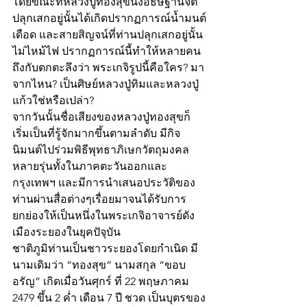
โดยขณะที่หลวงปู่ทองสุขนั่งอธิษฐานจิต
ปลุกเสกอยู่นั้นได้เกิดปรากฏการณ์น้ำมนต์
เดือด และสายสิญจน์ที่ท่านปลุกเสกอยู่นั้น
ไม่ไหม้ไฟ ปรากฏการณ์นี้ทำให้หลายคน
ถึงกับตกตะลึงว่า พระเกจิรูปนี้คือใคร? มา
จากไหน? เป็นศิษย์หลวงปู่ทิมและหลวงปู่
แก้วใช่หรือเปล่า?
จากวันนั้นชื่อเสียงของหลวงปู่ทองสุขก็
เริ่มเป็นที่รู้จักมากขึ้นตามลำดับ มีกิจ
นิมนต์ไปร่วมพิธีพุทธาภิเษกวัตถุมงคล
หลายรุ่นทั้งในภาคตะวันออกและ
กรุงเทพฯ และมีการนำเสนอประวัติของ
ท่านผ่านสื่อต่างๆเรื่อยมาจนได้รับการ
ยกย่องให้เป็นหนึ่งในพระเกจิอาจารย์ดัง
เมืองระยองในยุคปัจุบัน  
ชาติภูมิท่านเป็นชาวระยองโดยกำเนิด มี
นามเดิมว่า “ทองสุข” นามสกุล “ขอบ
อรัญ” เกิดเมื่อวันศุกร์ ที่ 22 พฤษภาคม 
2479 ขึ้น 2 ค่ำ เดือน 7 ปี ชวด เป็นบุตรของ