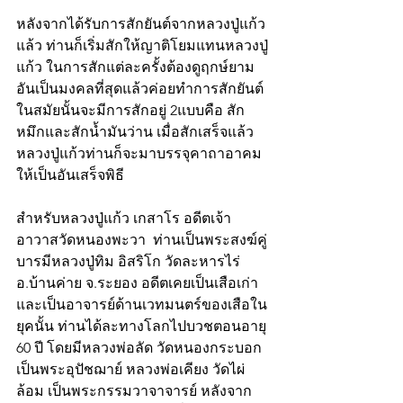
หลังจากได้รับการสักยันต์จากหลวงปู่แก้ว
แล้ว ท่านก็เริ่มสักให้ญาติโยมแทนหลวงปู่
แก้ว ในการสักแต่ละครั้งต้องดูฤกษ์ยาม
อันเป็นมงคลที่สุดแล้วค่อยทำการสักยันต์ 
ในสมัยนั้นจะมีการสักอยู่ 2แบบคือ สัก
หมึกและสักน้ำมันว่าน เมื่อสักเสร็จแล้ว
หลวงปู่แก้วท่านก็จะมาบรรจุคาถาอาคม
ให้เป็นอันเสร็จพิธี 
สำหรับหลวงปู่แก้ว เกสาโร อดีตเจ้า
อาวาสวัดหนองพะวา  ท่านเป็นพระสงฆ์คู่
บารมีหลวงปู่ทิม อิสริโก วัดละหารไร่ 
อ.บ้านค่าย จ.ระยอง อดีตเคยเป็นเสือเก่า 
และเป็นอาจารย์ด้านเวทมนตร์ของเสือใน
ยุคนั้น ท่านได้ละทางโลกไปบวชตอนอายุ 
60 ปี โดยมีหลวงพ่อลัด วัดหนองกระบอก 
เป็นพระอุปัชฌาย์ หลวงพ่อเคียง วัดไผ่
ล้อม เป็นพระกรรมวาจาจารย์ หลังจาก