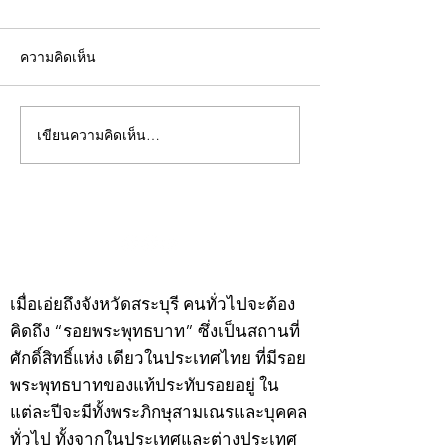
ความคิดเห็น
เขียนความคิดเห็น…
คอลัมน์"จับชีพจรวงการ
คอลัมน์"จับชีพจ
พระ"ประจำพุธที่ 29
พระ"ประจำอังคาร
กรกฎาคม 2569
กรกฎาคม 2569
©2020 by kampeenews. Proudly created with Wix.com
เมื่อเอ่ยถึงจังหวัดสระบุรี คนทั่วไปจะต้อง
คิดถึง “รอยพระพุทธบาท” ซึ่งเป็นสถานที่
ศักดิ์สิทธิ์แห่ง เดียวในประเทศไทย ที่มีรอย
พระพุทธบาทของแท้ประทับรอยอยู่ ใน
แต่ละปีจะมีทั้งพระภิกษุสามเณรและบุคคล
ทั่วไป ทั้งจากในประเทศและต่างประเทศ