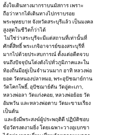
ตั้งใจเดินทางมากราบนมัสการ เพราะ
ถือว่าหากได้เดินทางไปกราบรอย
พระพุทธบาท จังหวัดสระบุรีแล้ว เป็นมงคล
สูงสุดในชีวิตก็ว่าได้
ไม่ใช่ว่าสระบุรีจะมีแต่สถานที่เท่านั้นที่
ศักดิ์สิทธิ์ พระเกจิอาจารย์ของสระบุรีที่
มากไปด้วยประสบการณ์ ตั้งแต่อดีตจวบ
จนถึงปัจจุบันโด่งดังไปทั่วภูมิภาคและใน
ท้องถิ่นมีอยู่เป็นจำนวนมาก อาทิ หลวงพ่อ
ยอด วัดหนองปลาหมอ, พระอุปัชฌาย์กาน
วัดโคกโพธิ์, อุปัชฌาย์ตัน วัดอู่ตะเภา,
หลวงพ่อลา วัดแก่งคอย, หลวงพ่อย้อย วัด
อัมพวัน และหลวงพ่อตาบ วัดมะขามเรียง
เป็นต้น
และยังมีพระสงฆ์ผู้ประพฤติดี ปฏิบัติชอบ
ข้อวัตรงดงามยิ่ง โดยเฉพาะวางอุเบกขา