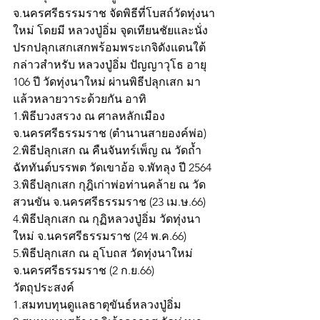
จ.นครศรีธรรมราช จัดพิธีที่โบสถ์วัดทุ่งนา
ใหม่ โดยมี หลวงปู่อิ่ม จุดเทียนชัยและนั่ง
ปรกปลุกเสกเสกพร้อมพระเกจิดังแดนใต้
กล่าวสำหรับ หลวงปู่อิ่ม ปัญญาวุโธ อายุ 
106 ปี วัดทุ่งนาใหม่ ผ่านพิธีปลุกเสก มา
แล้วหลายวาระด้วยกัน อาทิ 
1.พิธีบวงสรวง ณ ศาลหลักเมือง
จ.นครศรีธรรมราช (ตำนานสายองค์พ่อ)
2.พิธีปลุกเสก ณ คืนจันทร์เพ็ญ ณ วัดถ้ำ
ฉัททันต์บรรพต วัดเขาอ้อ จ.พัทลุง ปี 2564
3.พิธีปลุกเสก กุฎิเก่าพ่อท่านคล้าย ณ วัด
สวนขัน จ.นครศรีธรรมราช (23 เม.ษ.66)
4.พิธีปลุกเสก ณ กุฏิหลวงปู่อิ่ม วัดทุ่งนา
ใหม่ จ.นครศรีธรรมราช (24 พ.ค.66)
5.พิธีปลุกเสก ณ อุโบถส วัดทุ่งนาใหม่ 
จ.นครศรีธรรมราช (2 ก.ย.66)
วัตถุประสงค์ 
1.สมทบทุนดูเเลธาตุขันธ์หลวงปู่อิ่ม