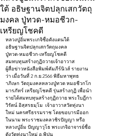
ใต้ อธิษฐานจิตปลุกเสกวัตถุ
มงคล ปู่ทวด-หมอชีวก-
เหรียญโชคดี
หลวงปู่อิ่มพระเกจิชื่อดังแดนใต้
อธิษฐานจิตปลุกเสกวัตถุมงคล
ปู่ทวด-หมอชีวก-เหรียญโชคดี
สมทบทุนสร้างกุฏิถวายเจ้าอาวาส
ผู้สื่อข่าวหนังสือพิมพ์คัมภีร์นิวส์ รายงาน
ว่า เมื่อวันที่ 2 ก.ย.2566 พิธีมหาพุทธ
าภิเษก วัตถุมงคลหลวงปู่ทวด หมอชีวกโก
มารภัทร์ เหรียญโชคดี รุ่นสร้างกุฏิ เพื่อนำ
รายได้สมทบทุนสร้างกุฏิถวาย พระใบฎีกา
วิรัตน์ อิสฺสรธมฺโม  เจ้าอาวาสวัดทุ่งนา
ใหม่ นครศรีธรรมราช โดยขอบารมีออก
ในนาม พระราชมงคลวชิรปัญญา หรือ 
หลวงปู่อิ่ม ปัญญาวุโธ พระเกจิอาจารย์ชื่อ
ดังวัดทุ่งนาใหม่ อ.พิปูน 