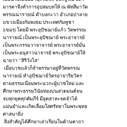
มารดาจึงทำการอุปสมบทให้ ณ พัทสีมาวัด
พรรณนารายณ์ ตำบลกะวา อำเภอปาลาย
แขวงเมืองกัมพงธม ประเทศกัมพูชา
(เขมร) โดยมี พระอุปัชฌาย์แก้ว วัดพรรณ
นารายณ์ เป็นพระอุปัชฌาย์ พระอาจารย์
เป็นพระกรรมวาจาจารย์ พระอาจารย์มั่น
เป็นพระอนุสาวนาจารย์ พระอุปัชฌาย์ให้
ฉายว่า “สิริวังโส”
เมื่อบวชแล้วก็จำพรรษาอยู่ที่วัดพรรณ
นารายณ์ ทำอุปัชฌาย์วัตรอาจาริยวัตร
ตามธรรมเนียมพระนวกะผู้บวชใหม่ และ
ศึกษาพระธรรมวินัยท่องบ่นสวดมนต์จน
จบทุกยุคทุกคัมภีร์ มีอุตสาหะจดจำได้
แม่นยำและเกิดเลื่อมใสศรัทธาในพระพุทธ
ศาสนายิ่ง
สิ่งสำคัญได้ศึกษาเล่าเรียนในด้านคาถา