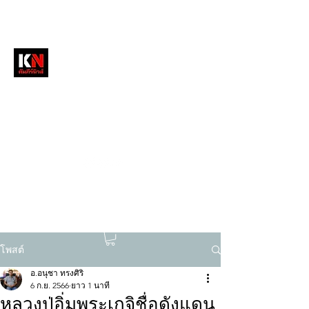
หนังสือพิมพ์คัมภีร์นิวส์
สื่อลึกวงการสงฆ์ เจาะตรงพระเครื่องดัง
tukompee07@gmail.com
0614034151
โพสต์
อ.อนุชา ทรงศิริ
6 ก.ย. 2566
ยาว 1 นาที
หลวงปู่อิ่มพระเกจิชื่อดังแดน