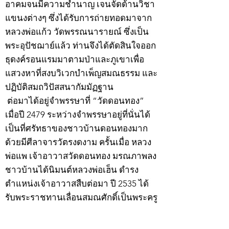
อาคมจนมีความชำนาญ เจนจัดด้านวิชา
แขนงต่างๆ ซึ่งได้รับการถ่ายทอดมาจาก
หลวงพ่อแก้ว วัดพรรณนารายณ์ ซึ่งเป็น
พระอุปัชฌาย์แล้ว ท่านจึงได้ตัดสินใจออก
ธุดงค์รอนแรมมาตามป่าและภูเขาเพื่อ
แสวงหาที่สงบวิเวกบำเพ็ญสมณธรรม และ
ปฏิบัติสมถวิปัสสนากัมมัฏฐาน
ต่อมาได้อยู่จำพรรษาที่ “วัดดอนทอง”
เมื่อปี 2479 ระหว่างจำพรรษาอยู่ที่นั่นได้
เป็นที่ศรัทธาของชาวบ้านดอนทองมาก
ด้วยมีศีลาจารวัตรงดงาม ครั้นเมื่อ หลวง
พ่อแพ เจ้าอาวาสวัดดอนทอง มรณภาพลง
ชาวบ้านได้นิมนต์หลวงพ่อเฮ็น ดำรง
ตำแหน่งเจ้าอาวาสสืบต่อมา ปี 2535 ได้
รับพระราชทานเลื่อนสมณศักดิ์เป็นพระครู
สัญญาบัตรที่ “พระครูอรรถธรรมทร”
หลวงพ่อเฮ็น ได้สร้างมงคลวัตถุไว้หลาย