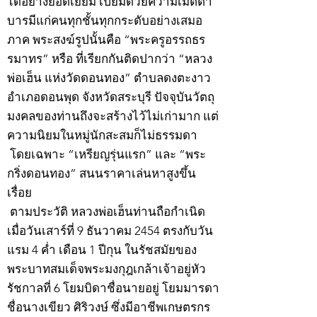
ได้อย่างยอดเยี่ยม เปี่ยมด้วยความเมตตา
บารมีแก่คนทุกชั้นทุกกระดับอย่างเสมอ
ภาค พระสงฆ์รูปนั้นคือ “พระครูอรรถธร
รมาทร” หรือ ที่เรียกกันติดปากว่า “หลวง
พ่อเฮ็น แห่งวัดดอนทอง” ตำบลดงตะงาว
อำเภอดอนพุด จังหวัดสระบุรี ปัจจุบันวัตถุ
มงคลของท่านถึงจะสร้างไว้ไม่เก่ามาก แต่
ความนิยมในหมู่นักสะสมก็ไม่ธรรมดา
โดยเฉพาะ “เหรียญรุ่นแรก” และ “พระ
กริ่งดอนทอง” สนนราคาเล่นหาสูงขึ้น
เรื่อย
ตามประวัติ หลวงพ่อเฮ็นท่านถือกำเนิด
เมื่อวันเสาร์ที่ 9 ธันวาคม 2454 ตรงกับวัน
แรม 4 ค่ำ เดือน 1 ปีกุน ในรัชสมัยของ
พระบาทสมเด็จพระมงกุฎเกล้าเจ้าอยู่หัว
รัชกาลที่ 6 โยมบิดาชื่อนายอยู่ โยมมารดา
ชื่อนางเขียว ศิริวงษ์ ซึ่งมีอาชีพเกษตรกร