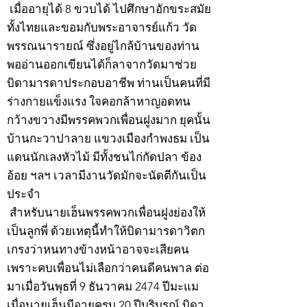
เมื่ออายุได้ 8 ขวบได้ ไปศึกษาอักขระสมัย
ทั้งไทยและขอมกับพระอาจารย์แก้ว วัด
พรรณนารายณ์ ซึ่งอยู่ไกล้บ้านของท่าน
พออ่านออกเขียนได้ก็ลาจากวัดมาช่วย
บิดามารดาประกอบอาชีพ ท่านเป็นคนที่มี
ร่างกายแข็งแรง ใจคอกล้าหาญอดทน
กว้างขวางมีพรรคพวกเพื่อนฝูงมาก ยุคนั้น
บ้านกะวาปาลาย แขวงเมืองกำพงธม เป็น
แดนนักเลงหัวไม้ มีทั้งชนไก่กัดปลา ข้อง
อ้อย ฯลฯ เวลามีงานวัดมักจะนัดตีกันเป็น
ประจำ
สำหรับนายเฮ็นพรรคพวกเพื่อนฝูงย่องให้
เป็นลูกพี่ ด้วยเหตุนี้ทำให้บิดามารดาวิตก
เกรงว่าหนทางข้างหน้าอาจจะเสียคน
เพราะคบเพื่อนไม่เลือกว่าคนดีคนพาล ต่อ
มาเมื่อวันพุธที่ 9 ธันวาคม 2474 ปีมะแม
เมื่อนายเฮ็นมีอายุครบ 20 ปีบริบูรณ์ บิดา