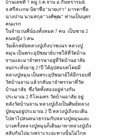
บ้านเลขที่ 1 หมู่ 6 ต.จาน อ.กันทรารมย์ 
จ.ศรีสะเกษ บิดาชื่อ"นายเภ่า" มารดาชื่อ
นางปาน นามสกุล"วงศ์พุฒ" ท่านเป็นบุตร
คนแรก 
ในจำนวนพี่น้องทั้งหมด 7 คน  เป็นชาย 2 
คนหญิง 5 คน
วัยเด็กสมัยหลวงปู่เถิงบวชเณร หลวงปู่
หมุน เป็นพระอุปัชฌาย์บวชให้ที่วัดบ้าน
จานและมาจำพรรษาอยู่ที่วัดบ้านอาลัย 
จนกระทั่งอายุ 21ปี ได้อุปสมบทโดยมี
หลวงปู่หมุน เป็นพระอุปัชฌาย์ให้อีกรอบที่
วัดบ้านจาน แล้วกลับมาจำพรรษาที่วัด
บ้านอาลัย  ซึ่งวัดทั้งสองอยู่ห่างกัน
ประมาณ 2 กิโลเมตร วัดบ้านอาลัย อยู่
หลังวัดบ้านจาน หลวงปู่เถิงเป็นศิษย์หลวง
ปู่หมุนอยู่ประมาณ 2 ปี หลวงปู่เถิงจะเดิน
ไปหาไปสนทนาธรรมกับหลวงปู่หมุนและ
บางครั้งหลวงปู่หมุนก็เดินมาหาหลวงปู่เถิง
สลับกันไปมาเพราะระยะทางนั้นไม่ไกล