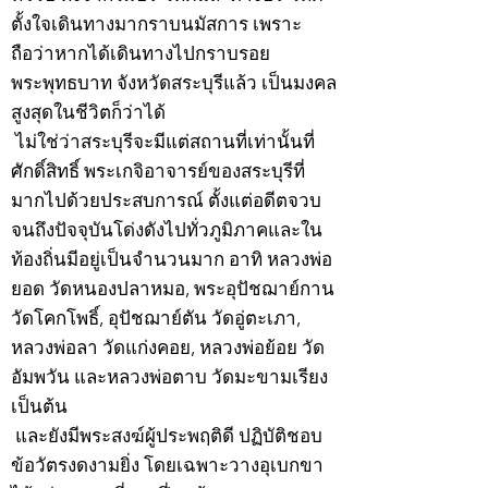
ตั้งใจเดินทางมากราบนมัสการ เพราะ
ถือว่าหากได้เดินทางไปกราบรอย
พระพุทธบาท จังหวัดสระบุรีแล้ว เป็นมงคล
สูงสุดในชีวิตก็ว่าได้
ไม่ใช่ว่าสระบุรีจะมีแต่สถานที่เท่านั้นที่
ศักดิ์สิทธิ์ พระเกจิอาจารย์ของสระบุรีที่
มากไปด้วยประสบการณ์ ตั้งแต่อดีตจวบ
จนถึงปัจจุบันโด่งดังไปทั่วภูมิภาคและใน
ท้องถิ่นมีอยู่เป็นจำนวนมาก อาทิ หลวงพ่อ
ยอด วัดหนองปลาหมอ, พระอุปัชฌาย์กาน
วัดโคกโพธิ์, อุปัชฌาย์ตัน วัดอู่ตะเภา,
หลวงพ่อลา วัดแก่งคอย, หลวงพ่อย้อย วัด
อัมพวัน และหลวงพ่อตาบ วัดมะขามเรียง
เป็นต้น
และยังมีพระสงฆ์ผู้ประพฤติดี ปฏิบัติชอบ
ข้อวัตรงดงามยิ่ง โดยเฉพาะวางอุเบกขา