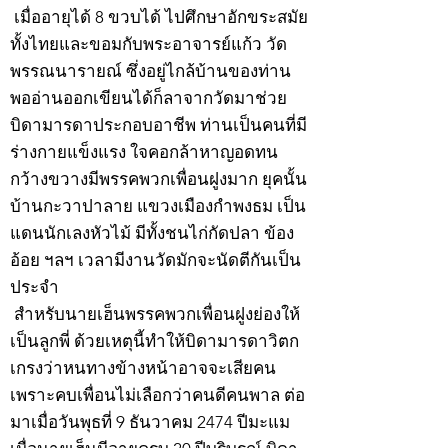
เมื่ออายุได้ 8 ขวบได้ ไปศึกษาอักขระสมัย
ทั้งไทยและขอมกับพระอาจารย์แก้ว วัด
พรรณนารายณ์ ซึ่งอยู่ไกล้บ้านของท่าน
พออ่านออกเขียนได้ก็ลาจากวัดมาช่วย
บิดามารดาประกอบอาชีพ ท่านเป็นคนที่มี
ร่างกายแข็งแรง ใจคอกล้าหาญอดทน
กว้างขวางมีพรรคพวกเพื่อนฝูงมาก ยุคนั้น
บ้านกะวาปาลาย แขวงเมืองกำพงธม เป็น
แดนนักเลงหัวไม้ มีทั้งชนไก่กัดปลา ข้อง
อ้อย ฯลฯ เวลามีงานวัดมักจะนัดตีกันเป็น
ประจำ
สำหรับนายเฮ็นพรรคพวกเพื่อนฝูงย่องให้
เป็นลูกพี่ ด้วยเหตุนี้ทำให้บิดามารดาวิตก
เกรงว่าหนทางข้างหน้าอาจจะเสียคน
เพราะคบเพื่อนไม่เลือกว่าคนดีคนพาล ต่อ
มาเมื่อวันพุธที่ 9 ธันวาคม 2474 ปีมะแม