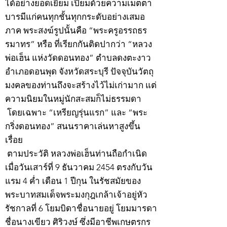
ได้อย่างยอดเยี่ยม เปี่ยมด้วยความเมตตา
บารมีแก่คนทุกชั้นทุกกระดับอย่างเสมอ
ภาค พระสงฆ์รูปนั้นคือ “พระครูอรรถธร
รมาทร” หรือ ที่เรียกกันติดปากว่า “หลวง
พ่อเฮ็น แห่งวัดดอนทอง” ตำบลดงตะงาว
อำเภอดอนพุด จังหวัดสระบุรี ปัจจุบันวัตถุ
มงคลของท่านถึงจะสร้างไว้ไม่เก่ามาก แต่
ความนิยมในหมู่นักสะสมก็ไม่ธรรมดา
โดยเฉพาะ “เหรียญรุ่นแรก” และ “พระ
กริ่งดอนทอง” สนนราคาเล่นหาสูงขึ้น
เรื่อย
ตามประวัติ หลวงพ่อเฮ็นท่านถือกำเนิด
เมื่อวันเสาร์ที่ 9 ธันวาคม 2454 ตรงกับวัน
แรม 4 ค่ำ เดือน 1 ปีกุน ในรัชสมัยของ
พระบาทสมเด็จพระมงกุฎเกล้าเจ้าอยู่หัว
รัชกาลที่ 6 โยมบิดาชื่อนายอยู่ โยมมารดา
ชื่อนางเขียว ศิริวงษ์ ซึ่งมีอาชีพเกษตรกร