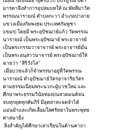
เมื่อนายเฮ็นมีอายุครบ 20 ปีบริบูรณ์ บิดา
มารดาจึงทำการอุปสมบทให้ ณ พัทสีมาวัด
พรรณนารายณ์ ตำบลกะวา อำเภอปาลาย
แขวงเมืองกัมพงธม ประเทศกัมพูชา
(เขมร) โดยมี พระอุปัชฌาย์แก้ว วัดพรรณ
นารายณ์ เป็นพระอุปัชฌาย์ พระอาจารย์
เป็นพระกรรมวาจาจารย์ พระอาจารย์มั่น
เป็นพระอนุสาวนาจารย์ พระอุปัชฌาย์ให้
ฉายว่า “สิริวังโส”
เมื่อบวชแล้วก็จำพรรษาอยู่ที่วัดพรรณ
นารายณ์ ทำอุปัชฌาย์วัตรอาจาริยวัตร
ตามธรรมเนียมพระนวกะผู้บวชใหม่ และ
ศึกษาพระธรรมวินัยท่องบ่นสวดมนต์จน
จบทุกยุคทุกคัมภีร์ มีอุตสาหะจดจำได้
แม่นยำและเกิดเลื่อมใสศรัทธาในพระพุทธ
ศาสนายิ่ง
สิ่งสำคัญได้ศึกษาเล่าเรียนในด้านคาถา