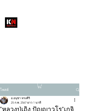
หนังสือพิมพ์คัมภีร์นิวส์
สื่อลึกวงการสงฆ์ เจาะตรงพระเครื่องดัง
tukompee07@gmail.com
0614034151
โพสต์
อ.อนุชา ทรงศิริ
25 ก.พ. 2567
ยาว 1 นาที
"หลวงปู่เถิง ปัญญาวโร"เกจิ