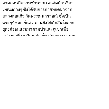
อาคมจนมีความชำนาญ เจนจัดด้านวิชา
แขนงต่างๆ ซึ่งได้รับการถ่ายทอดมาจาก
หลวงพ่อแก้ว วัดพรรณนารายณ์ ซึ่งเป็น
พระอุปัชฌาย์แล้ว ท่านจึงได้ตัดสินใจออก
ธุดงค์รอนแรมมาตามป่าและภูเขาเพื่อ
แสวงหาที่สงบวิเวกบำเพ็ญสมณธรรม และ
ปฏิบัติสมถวิปัสสนากัมมัฏฐาน
ต่อมาได้อยู่จำพรรษาที่ “วัดดอนทอง”
เมื่อปี 2479 ระหว่างจำพรรษาอยู่ที่นั่นได้
เป็นที่ศรัทธาของชาวบ้านดอนทองมาก
ด้วยมีศีลาจารวัตรงดงาม ครั้นเมื่อ หลวง
พ่อแพ เจ้าอาวาสวัดดอนทอง มรณภาพลง
ชาวบ้านได้นิมนต์หลวงพ่อเฮ็น ดำรง
ตำแหน่งเจ้าอาวาสสืบต่อมา ปี 2535 ได้
รับพระราชทานเลื่อนสมณศักดิ์เป็นพระครู
สัญญาบัตรที่ “พระครูอรรถธรรมทร”
หลวงพ่อเฮ็น ได้สร้างมงคลวัตถุไว้หลาย