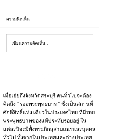
ความคิดเห็น
เขียนความคิดเห็น…
คอลัมน์"จับชีพจรวงการ
คอลัมน์"จับชีพจ
พระ"ประจำพุธที่ 29
พระ"ประจำอังคาร
กรกฎาคม 2569
กรกฎาคม 2569
©2020 by kampeenews. Proudly created with Wix.com
เมื่อเอ่ยถึงจังหวัดสระบุรี คนทั่วไปจะต้อง
คิดถึง “รอยพระพุทธบาท” ซึ่งเป็นสถานที่
ศักดิ์สิทธิ์แห่ง เดียวในประเทศไทย ที่มีรอย
พระพุทธบาทของแท้ประทับรอยอยู่ ใน
แต่ละปีจะมีทั้งพระภิกษุสามเณรและบุคคล
ทั่วไป ทั้งจากในประเทศและต่างประเทศ