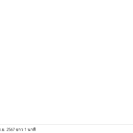
ขุนแผน khun paen
พระเก่าใหม่ยอดนิยม
ร้านพระเอกคัมภีร์
พระกริ
ิ.ย. 2567
ยาว 1 นาที