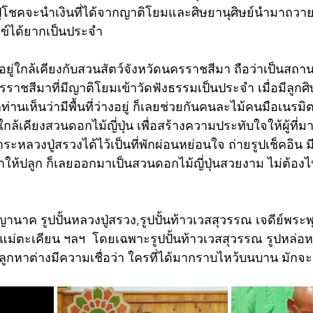
ปู่โชคจะนำเงินที่ได้จากญาติโยมและศิษยานุศิษย์นำมาถวายไ
ข์ได้ยากเป็นประจำ
ยู่ใกล้เคียงกับสวนสัตว์จังหวัดนครราชสีมา ถือว่าเป็นสถานท
รราชสีมาที่มีญาติโยมเข้าวัดฟังธรรมเป็นประจำ เมื่อมีลูกศิษ
านเห็นว่ามีพื้นที่ว่างอยู่ ก็เลยช่วยกันคนละไม้คนมือเนรมิ
้เคียงสวนดอกไม้ญี่ปุ่น เพื่อสร้างความประทับใจให้ผู้ที่
การะหลวงปู่สรวงได้ไว้เป็นที่พักผ่อนหย่อนใจ ถ่ายรูปเช็คอิน
ห้ปลูก ก็เลยออกมาเป็นสวนดอกไม้ญี่ปุ่นสวยงาม ไม่ต้องไ
านาค รูปปั้นหลวงปู่สรวง,รูปปั้นท้าวเวสสุวรรณ เจดีย์พระ
อง,แม่ตะเคียน ฯลฯ  โดยเฉพาะรูปปั้นท้าวเวสสุวรรณ รูปหล่อห
ย์ลูกหาต่างมีความเชื่อว่า ใครที่ได้มากราบไหว้บนบาน มัก