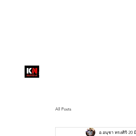
tukompee07@gmail.com
0614034151
หน้าหลัก
พระ
หนังสือพิมพ์คัมภีร์นิ
วส์
สื่อลึกวงการสงฆ์ เจาะตรงพระเครื่อง
ดัง
All Posts
อ.อนุชา ทรงศิริ
20 ม