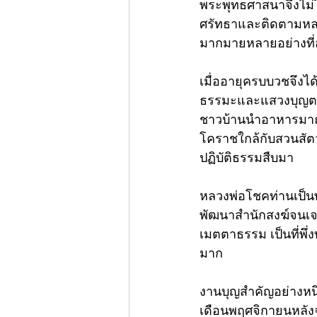
พระพุทธศาสนาจึงไม่ไ
ศรัทธาและติดตามหลวง
มากมายหลายอย่างที่อ.
เมื่ออายุครบบวชจึงไ
ธรรมะและแสวงบุญตาม
ชาวบ้านนำอาหารมาถวา
โคราชใกล้กับสวนสัตว์
ปฏิบัติธรรมสืบมา
หลวงพ่อโชคท่านเป็น
พัฒนาสำนักสงฆ์จนเจริญ
เมตตาธรรม เป็นที่พึ
มาก
งานบุญสำคัญอย่างหนึ
เดือนพฤศจิกายนหลังจ