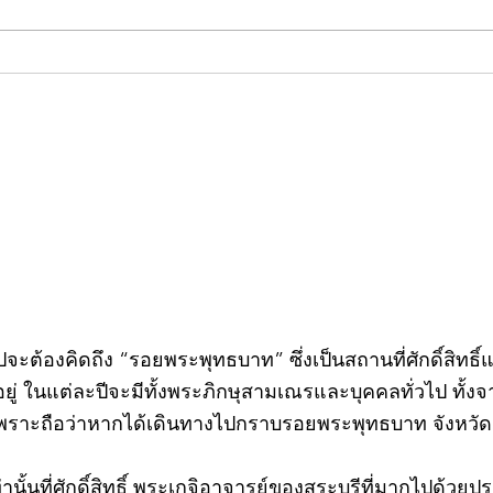
คอลัมน์"จับชีพจรวงการ
คอลั
พระ"ประจำพุธที่ 29 กรกฎาคม
พระ"
2569
กรก
วไปจะต้องคิดถึง “รอยพระพุทธบาท” ซึ่งเป็นสถานที่ศักดิ์สิทธ
่ ในแต่ละปีจะมีทั้งพระภิกษุสามเณรและบุคคลทั่วไป ทั
พราะถือว่าหากได้เดินทางไปกราบรอยพระพุทธบาท จังหวัดสร
ท่านั้นที่ศักดิ์สิทธิ์ พระเกจิอาจารย์ของสระบุรีที่มากไปด้ว