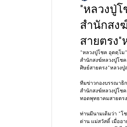
"หลวงปู่โ
สำนักสงฆ
สายตรง"ห
"หลวงปู่โชค อุตตฺโม
สำนักสงฆ์หลวงปู่โช
ศิษย์สายตรง"หลวงปู่
ทีมข่าวกองบรรณาธิกา
สำนักสงฆ์หลวงปู่โชค
ทอดพุทธาคมสายตรงข
ท่านมีนามเดิมว่า "โชค"
ด่าน แม่สวัสดิ์ เมื่