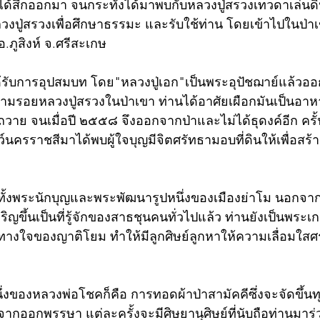
ด้สึกออกมา จนกระทั่งได้มาพบกับหลวงปู่สรวงเทวดาเล่นดิ
ปู่สรวงเพื่อศึกษาธรรมะ และรับใช้ท่าน โดยเข้าไปในป่า
ภูสิงห์ จ.ศรีสะเกษ
ด้รับการอุปสมบท โดย"หลวงปู่เอก"เป็นพระอุปัชฌาย์แล้วออก
รอยหลวงปู่สรวงในป่าเขา ท่านได้อาศัยเผือกมันเป็นอาหาร
ย จนเมื่อปี ๒๕๕๘ จึงออกจากป่าและไม่ได้ธุดงค์อีก ครั้
นครราชสีมาได้พบผู้ใจบุญมีจิตศรัทธามอบที่ดินให้เพื่อสร้
ทั้งพระนักบุญและพระพัฒนารูปหนึ่งของเมืองย่าโม นอกจ
ขึ้นเป็นที่รู้จักของสาธชุนคนทั่วไปแล้ว ท่านยังเป็นพระเกจิ
่งทางใจของญาติโยม ทำให้มีลูกศิษย์ลูกหาให้ความเลื่อมใ
่งของหลวงพ่อโชคก็คือ การทอดผ้าป่าสามัคคีซึ่งจะจัดขึ้น
ากออกพรรษา แต่ละครั้งจะมีศิษยานุศิษย์ที่นับถือท่านมา