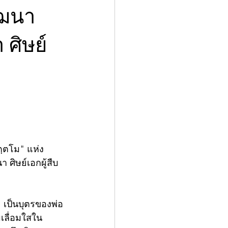
ัฒนา
ศิษย์
ตฺตโม" แห่ง
ศิษย์เอกผู้สืบ
์  เป็นบุตรของพ่อ
มเลื่อมใสใน