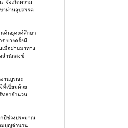
น  จึงเกิดความ
เขาผ่านอุปสรรค
เดินธุดงค์ศึกษา
 บางครั้งมี
นเมื่อผ่านมาทาง
างสำนักสงฆ์
ากงานบูรณะ
ที่เปี่ยมด้วย
สศรัทธาจำนวน
ทุกปีช่วงประมาณ
ร่วมบุญจำนวน