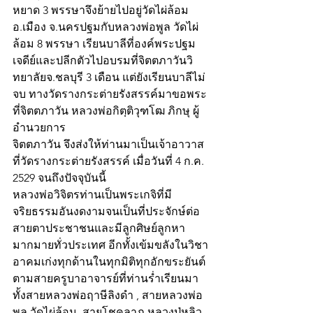
หยาด 3 พรรษาจึงย้ายไปอยู่วัดไผ่ล้อม 
อ.เมือง จ.นครปฐมกับหลวงพ่อพูล วัดไผ่
ล้อม 8 พรรษา เรียนบาลีที่องค์พระปฐม
เจดีย์และปลีกตัวไปอบรมที่จิตตภาวันวิ
ทยาลัยจ.ชลบุรี 3 เดือน แต่ยังเรียนบาลีไม่
จบ ทางวัดรางกระต่ายรังสรรค์มาขอพระ
ที่จิตตภาวัน หลวงพ่อกิตฺติวุฑโฒ ภิกษุ ผู้
อำนวยการ
จิตตภาวัน จึงส่งให้ท่านมาเป็นเจ้าอาวาส
ที่วัดรางกระต่ายรังสรรค์ เมื่อวันที่ 4 ก.ค. 
2529 จนถึงปัจจุบันนี้
หลวงพ่อวิจิตรท่านเป็นพระเกจิที่มี
จริยธรรมอันงดงามจนเป็นที่ประจักษ์ต่อ
สายตาประชาชนและมีลูกศิษย์ลูกหา
มากมายทั่วประเทศ อีกทั้งเข้มขลังในวิชา
อาคมเก่งทุกด้านในทุกมิติทุกอักขระยันต์
ตามสายครูบาอาจารย์ที่ท่านร่ำเรียนมา 
ทั้งสายหลวงพ่อฤาษีลิงดำ , สายหลวงพ่อ
พูล วัดไผ่ล้อม, สายโชคลาภ หลวงปู่หลิว 