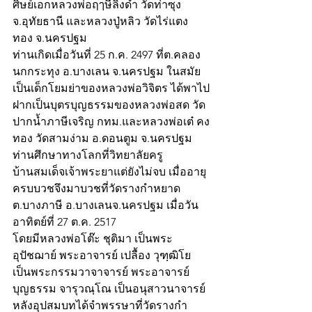
ศิษย์เอกหลวงพ่อฤๅษีลิงดำ วัดท่าซุง 
จ.อุทัยธานี และหลวงปู่หลิว วัดไร่แตง
ทอง จ.นครปฐม
ท่านเกิดเมื่อวันที่ 25 ก.ค. 2497 ที่ต.คลอง
นกกระทุง อ.บางเลน จ.นครปฐม ในสมัย
เป็นเด็กโยมย่าของหลวงพ่อวิจิตร ได้พาไป
ฝากเป็นบุตรบุญธรรมของหลวงพ่อสด วัด
ปากน้ำภาษีเจริญ กทม.และหลวงพ่อเต๋ คง
ทอง วัดสามง่าม อ.ดอนตูม จ.นครปฐม 
ท่านศึกษาทางโลกที่วิทยาลัยครู
บ้านสมเด็จเจ้าพระยาแต่ยังไม่จบ เมื่ออายุ
ครบบวชจึงมาบวชที่วัดรางกำหยาด 
ต.บางภาษี อ.บางเลนจ.นครปฐม เมื่อวัน
อาทิตย์ที่ 27 ต.ค. 2517
โดยมีหลวงพ่อโต๊ะ ชุติมา เป็นพระ
อุปัชฌาย์ พระอาจารย์ เปลื้อง วุฑฺฒิโย 
เป็นพระกรรมวาจาจารย์ พระอาจารย์ 
บุญธรรม จารุวณฺโณ เป็นอนุสาวนาจารย์
หลังอุปสมบทได้จำพรรษาที่วัดรางกำ