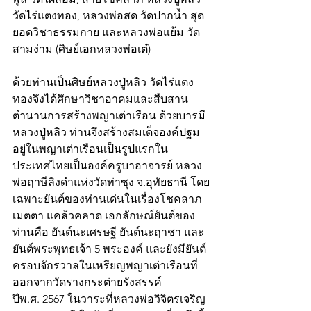
วัดไร่แตงทอง, หลวงพ่อสด วัดปากน้ำ สุด
ยอดวิชาธรรมกาย และหลวงพ่อแย้ม วัด
สามง่าม (ศิษย์เอกหลวงพ่อเต๋)  
ด้วยท่านเป็นศิษย์หลวงปู่หลิว วัดไร่แตง
ทองจึงได้ศึกษาวิชาอาคมและสืบสาน
ตำนานการสร้างพญาเต่าเรือน ด้วยบารมี
หลวงปู่หลิว ท่านจึงสร้างสมเด็จองค์ปฐม
อยู่ในพญาเต่าเรือนเป็นรูปแรกใน
ประเทศไทยเป็นองค์ครูบาอาจารย์ หลวง
พ่อฤาษีลิงดำแห่งวัดท่าซุง จ.อุทัยธานี โดย
เฉพาะยันต์ของท่านเด่นในเรื่องโชคลาภ 
เมตตา แคล้วคลาด เอกลักษณ์ยันต์ของ
ท่านคือ ยันต์นะเศรษฐี ยันต์นะฤาชา และ
ยันต์พระพุทธเจ้า 5 พระองค์ และยังมียันต์
ครอบจักรวาลในเหรียญพญาเต่าเรือนที่
ออกจากวัดรางกระต่ายรังสรรค์ 
ปีพ.ศ. 2567 ในวาระที่หลวงพ่อวิจิตรเจริญ