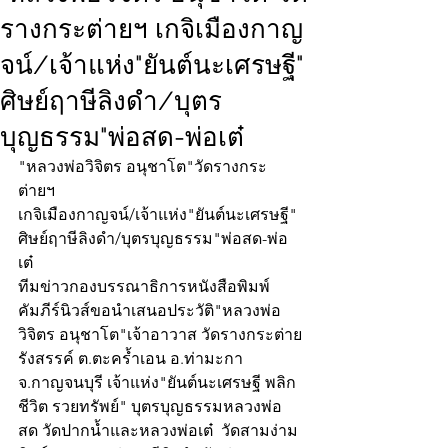
รางกระต่ายฯ เกจิเมืองกาญ
จน์/เจ้าแห่ง"ยันต์นะเศรษฐี"
ศิษย์ฤาษีลิงดำ/บุตร
บุญธรรม"พ่อสด-พ่อเต๋
"หลวงพ่อวิจิตร อนุชาโต"วัดรางกระ
ต่ายฯ
เกจิเมืองกาญจน์/เจ้าแห่ง"ยันต์นะเศรษฐี"
ศิษย์ฤาษีลิงดำ/บุตรบุญธรรม"พ่อสด-พ่อ
เต๋
ทีมข่าวกองบรรณาธิการหนังสือพิมพ์
คัมภีร์นิวส์ขอนำเสนอประวัติ"หลวงพ่อ
วิจิตร อนุชาโต"เจ้าอาวาส วัดรางกระต่าย
รังสรรค์ ต.ตะคร้ำเอน อ.ท่ามะกา 
จ.กาญจนบุรี เจ้าแห่ง"ยันต์นะเศรษฐี พลิก
ชีวิต รวยทรัพย์" บุตรบุญธรรมหลวงพ่อ
สด วัดปากน้ำและหลวงพ่อเต๋  วัดสามง่าม 