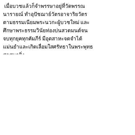
เมื่อบวชแล้วก็จำพรรษาอยู่ที่วัดพรรณ
นารายณ์ ทำอุปัชฌาย์วัตรอาจาริยวัตร
ตามธรรมเนียมพระนวกะผู้บวชใหม่ และ
ศึกษาพระธรรมวินัยท่องบ่นสวดมนต์จน
จบทุกยุคทุกคัมภีร์ มีอุตสาหะจดจำได้
แม่นยำและเกิดเลื่อมใสศรัทธาในพระพุทธ
ศาสนายิ่ง
สิ่งสำคัญได้ศึกษาเล่าเรียนในด้านคาถา
อาคมจนมีความชำนาญ เจนจัดด้านวิชา
แขนงต่างๆ ซึ่งได้รับการถ่ายทอดมาจาก
หลวงพ่อแก้ว วัดพรรณนารายณ์ ซึ่งเป็น
พระอุปัชฌาย์แล้ว ท่านจึงได้ตัดสินใจออก
ธุดงค์รอนแรมมาตามป่าและภูเขาเพื่อ
แสวงหาที่สงบวิเวกบำเพ็ญสมณธรรม และ
ปฏิบัติสมถวิปัสสนากัมมัฏฐาน
ต่อมาได้อยู่จำพรรษาที่ “วัดดอนทอง”