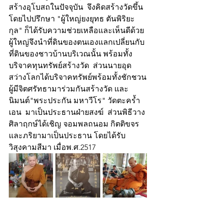
สร้างอุโบสถในปัจจุบัน  จึงคิดสร้างวัดขึ้น
โดยไปปรึกษา "ผู้ใหญ่ยงยุทธ ตันพิริยะ
กุล" ก็ได้รับความช่วยเหลือและเห็นดีด้วย 
ผู้ใหญ่จึงนำที่ดินของตนเองแลกเปลี่ยนกับ
ที่ดินของชาวบ้านบริเวณนั้น พร้อมทั้ง
บริจาคทุนทรัพย์สร้างวัด  ส่วนนายอุด 
สว่างโลกได้บริจาคทรัพย์พร้อมทั้งชักชวน
ผู้มีจิตศรัทธามาร่วมกันสร้างวัด และ
นิมนต์"พระประกัน มหาวีโร" วัดตะคร้ำ
เอน  มาเป็นประธานฝ่ายสงฆ์  ส่วนพิธีวาง
ศิลาฤกษ์ได้เชิญ จอมพลถนอม กิตติขจร 
และภริยามาเป็นประธาน โดยได้รับ
วิสุงคามสีมา เมื่อพ.ศ.2517