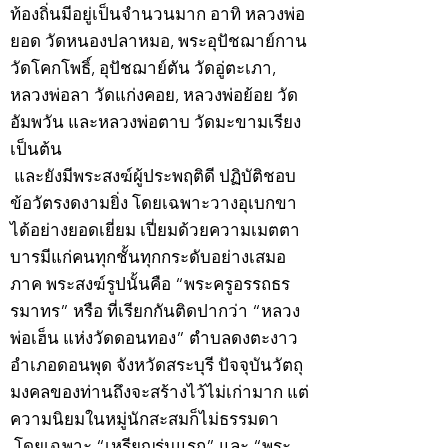
ท้องถิ่นมีอยู่เป็นจำนวนมาก อาทิ หลวงพ่อ
ยอด วัดหนองปลาหมอ, พระอุปัชฌาย์กาน
วัดโคกโพธิ์, อุปัชฌาย์ตัน วัดอู่ตะเภา,
หลวงพ่อลา วัดแก่งคอย, หลวงพ่อย้อย วัด
อัมพวัน และหลวงพ่อตาบ วัดมะขามเรียง
เป็นต้น
และยังมีพระสงฆ์ผู้ประพฤติดี ปฏิบัติชอบ
ข้อวัตรงดงามยิ่ง โดยเฉพาะวางอุเบกขา
ได้อย่างยอดเยี่ยม เปี่ยมด้วยความเมตตา
บารมีแก่คนทุกชั้นทุกกระดับอย่างเสมอ
ภาค พระสงฆ์รูปนั้นคือ “พระครูอรรถธร
รมาทร” หรือ ที่เรียกกันติดปากว่า “หลวง
พ่อเฮ็น แห่งวัดดอนทอง” ตำบลดงตะงาว
อำเภอดอนพุด จังหวัดสระบุรี ปัจจุบันวัตถุ
มงคลของท่านถึงจะสร้างไว้ไม่เก่ามาก แต่
ความนิยมในหมู่นักสะสมก็ไม่ธรรมดา
โดยเฉพาะ “เหรียญรุ่นแรก” และ “พระ