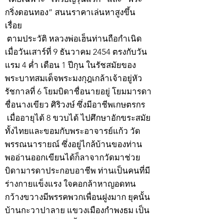
กริ่งดอนทอง” สนนราคาเล่นหาสูงขึ้น
เรื่อย
ตามประวัติ หลวงพ่อเฮ็นท่านถือกำเนิด
เมื่อวันเสาร์ที่ 9 ธันวาคม 2454 ตรงกับวัน
แรม 4 ค่ำ เดือน 1 ปีกุน ในรัชสมัยของ
พระบาทสมเด็จพระมงกุฎเกล้าเจ้าอยู่หัว
รัชกาลที่ 6 โยมบิดาชื่อนายอยู่ โยมมารดา
ชื่อนางเขียว ศิริวงษ์ ซึ่งมีอาชีพเกษตรกร
เมื่ออายุได้ 8 ขวบได้ ไปศึกษาอักขระสมัย
ทั้งไทยและขอมกับพระอาจารย์แก้ว วัด
พรรณนารายณ์ ซึ่งอยู่ไกล้บ้านของท่าน
พออ่านออกเขียนได้ก็ลาจากวัดมาช่วย
บิดามารดาประกอบอาชีพ ท่านเป็นคนที่มี
ร่างกายแข็งแรง ใจคอกล้าหาญอดทน
กว้างขวางมีพรรคพวกเพื่อนฝูงมาก ยุคนั้น
บ้านกะวาปาลาย แขวงเมืองกำพงธม เป็น