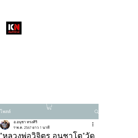
หนังสือพิมพ์คัมภีร์นิวส์
สื่อลึกวงการสงฆ์ เจาะตรงพระเครื่องดัง
tukompee07@gmail.com
0614034151
โพสต์
อ.อนุชา ทรงศิริ
9 พ.ค. 2567
ยาว 1 นาที
"หลวงพ่อวิจิตร อนุชาโต"วัด