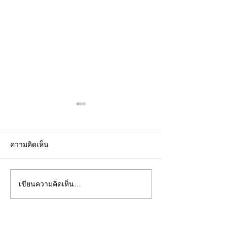
ความคิดเห็น
เขียนความคิดเห็น…
คอลัมน์"จับชีพจรวงการ
คอลัมน์"จับชีพจ
พระ"ประจำพุธที่ 29
พระ"ประจำอังคาร
กรกฎาคม 2569
กรกฎาคม 2569