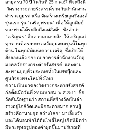
อายุครบ 70 ปี ในวันที่ 25 ก.ค.67 ที่จะถึงนี้ 
 วัดรางกระต่ายรังสรรค์ร่วมกับสำนักงาน
ตำรวจภูธรท่าเรือ จัดสร้างเหรียญครึ่งองค์
รุ่นแรก รุ่น "เจริญพรบน" เพื่อให้ลูกศิษย์
ของท่านได้ระลึกถึงแต่สิ่งดีๆ  ซึ่งคำว่า 
"เจริญพร" สื่อความกมายถึง  ให้เจริญแก่
ทุกท่านที่ครอบครองวัตถุมงคลรุ่นนี้ในทุก
ด้าน ในทุกมิติแห่งความเจริญ ซึ่งเปิดให้
สั่งจองแล้ว จอง ณ อาคารสำนักงานวัตถุ
มงคลวัดรางกระต่ายรังสรรค์  และตาม
สะพานบุญทั่วประเทศทั้งในเฟซบุ๊กและ
ศูนย์จองพระใหม่ทั่วไทย
ความเป็นมาของวัดรางกระต่ายรังสรรค์ 
ก่อตั้งเมื่อวันที่ 29 เมษายน  พ.ศ.2511  ชื่อ
วัดสันนิษฐานว่า สถานที่สร้างวัดเป็นลำ
รางอยู่ใกล้วัดและมีกระต่ายมาก ส่วนผู้
สร้างคือ"นายอุด สว่างโลก" มาเลี้ยงวัว
และได้นอนพักใต้ต้นโพธิ์ใหญ่ เกิดนิมิตว่า
มีพระพุทธรูปทองคำผุดขึ้นมาบริเวณที่