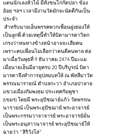
แดนนักเลงหัวไม้ มีทั้งชนไก่กัดปลา ข้อง
อ้อย ฯลฯ เวลามีงานวัดมักจะนัดตีกันเป็น
ประจำ
สำหรับนายเฮ็นพรรคพวกเพื่อนฝูงย่องให้
เป็นลูกพี่ ด้วยเหตุนี้ทำให้บิดามารดาวิตก
เกรงว่าหนทางข้างหน้าอาจจะเสียคน
เพราะคบเพื่อนไม่เลือกว่าคนดีคนพาล ต่อ
มาเมื่อวันพุธที่ 9 ธันวาคม 2474 ปีมะแม
เมื่อนายเฮ็นมีอายุครบ 20 ปีบริบูรณ์ บิดา
มารดาจึงทำการอุปสมบทให้ ณ พัทสีมาวัด
พรรณนารายณ์ ตำบลกะวา อำเภอปาลาย
แขวงเมืองกัมพงธม ประเทศกัมพูชา
(เขมร) โดยมี พระอุปัชฌาย์แก้ว วัดพรรณ
นารายณ์ เป็นพระอุปัชฌาย์ พระอาจารย์
เป็นพระกรรมวาจาจารย์ พระอาจารย์มั่น
เป็นพระอนุสาวนาจารย์ พระอุปัชฌาย์ให้
ฉายว่า “สิริวังโส”