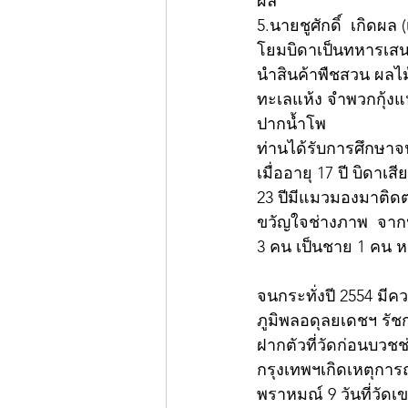
ผล
5.นายชูศักดิ์  เกิดผล (
โยม​บิดาเป็นทหารเส
นำสินค้าพืชสวน ผลไ
ทะเลแห้ง จำพวกกุ้งแ
ปากน้ำโพ 
ท่านได้รับการศึกษาจ
เมื่ออายุ 17 ปี บิดาเ
23 ปีมีแมวมองมาติด
ขวัญใจช่างภาพ  จาก
3 คน เป็นชาย 1 คน ห
​ 
จนกระทั่งปี 2554 ม
ภูมิพลอดุลยเดชฯ รัช
ฝากตัวที่วัดก่อนบวช
กรุงเทพฯเกิดเหตุการ
พราหมณ์ 9 วันที่วัดเข