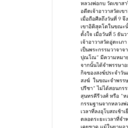
หลวงพ่อกบ วัดเขาสาร
อดีตเจ้าอาวาสวัดเขาอ
เมื่อถือศีลถึงวันที่
เขาอิติสุคโตในขณะนั
ตั้งใจ เมื่อวันที่ 5 
เจ้าอาวาสวัดอู่ตะเภา จ.
เป็นพระกรรมวาจาจารย
ปุณโณ” มีความหมายว่า
จากนั้นได้จำพรรษาอยู
กิจของสงฆ์ประจำวัน
สงฆ์  ในขณะจำพรรษาอ
ปรีชา" ไม่ได้สอนกรร
สุนทรคีรีวงศ์ หรือ "หล
กรรมฐานจากหลวงพ่อป
เวลาที่ลงอุโบสถเช้า
ตลอดระยะเวลาที่จำพร
เคยขาด แม้ในยามอ