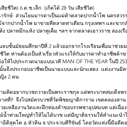
เสียชีวิต) 6.ด.ช.เล็ก  (เกิดได้ 28 วัน เสียชีวิต)
นารักษ์  ส่วนโยมมารดาเป็นแม่ค้าตลาดปากน้ำโพ นครสวรร
ม้จากปากน้ำโพ มาขายที่ตลาดท่าเตียน กรุงเทพฯ และขาก
ห้ง ปลาหมึกแห้ง ปลาทูเค็ม ฯลฯ จากตลาดเยาวราช ล่องเรือ
นจบชั้นมัธยมศึกษาปีที่ 2 แล้วออกจากโรงเรียนเพื่อมาช่ว
สียชีวิต ท่านต้องเป็นหัวเรี่ยวหัวแรงให้กับมารดาทำอาชีพค้า
ต่อให้ไปประกวดนายแบบเวที MAN OF THE YEAR ในปี 2537
นั้นจึงประกอบอาชีพเป็นนายแบบและนักแสดง  แต่งงานมีคร
ญิง 2 คน
ีความคิดอยากบวชถวายเป็นพระราชกุล แด่พระบาทสมเด็จ
กาลที่9  จึงไปสมัครบวชที่วัดพิชยญาติการาม เขตคลองสาน
ช่วยเหลืองานวัดและฝึกท่องคำขอบรรพชาอุปสมบท แต่เนื่องจ
ณ์น้ำท่วมใหญ่ทำให้ไม่ได้บวช แต่มีญาติธรรมให้คำแนะนำ
าอิติสุคโต อ.หัวหิน จ.ประจวบคีรีขันธ์ โดยวัดแห่งนี้มีอดีต