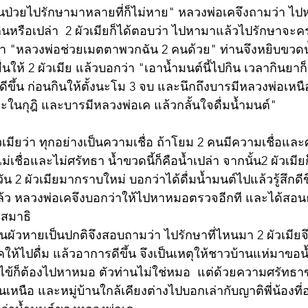
ันป่วยไปรักษามาหลายที่ก็ไม่หาย" หลวงพ่อเคจึงถามว่า 
นหรือเปล่า  2 ผัวเมียก็ได้ตอบว่า ไปหามาแล้วไปรักษาจะครบ
ูดว่า "หลวงพ่อช่วยเมตตาพวกฉัน 2 คนด้วย" ท่านจึงหยิบขวด
ให้ 2 ผัวเมีย แล้วบอกว่า "เอาน้ำมนต์นี้ไปกิน เวลากินยาก็เ
ีขึ้น ก่อนกินให้ตั้งนะโม 3 จบ และนึกถึงบารมีหลวงพ่อเ
ในกุฎิ และบารมีหลวงพ่อเค แล้วกลั้นใจดื่มน้ำมนต์"
เมียว่า ทุกอย่างเป็นความเชื่อ ถ้าโยม 2 คนมีความเชื่อและศร
่เชื่อและไม่ศรัทธา น้ำขวดนี้ก็คือน้ำเปล่า จากนั้น2 ผัวเม
น 2 ผัวเมียมากราบใหม่ บอกว่าได้ดื่มน้ำมนต์ไปแล้วรู้สึกดีข
้ว หลวงพ่อเคจึงบอกว่าให้ไปหาหมอตรวจอีกที และได้สอ
งสมาธิ
็นผัวหายเป็นปกติจึงสอบถามว่า ไปรักษาที่ไหนมา 2 ผัวเมียจึง
ให้ไปดื่ม แล้วอาการดีขึ้น จึงเป็นเหตุให้ชาวบ้านแห่มาขอ
ไข้ก็ต้องไปหาหมอ ตัวท่านไม่ใช่หมอ  แต่ด้วยความศรัทธา
หนือ และหมู่บ้านใกล้เคียงต่างไปบอกเล่ากับญาติพี่น้องที่อย