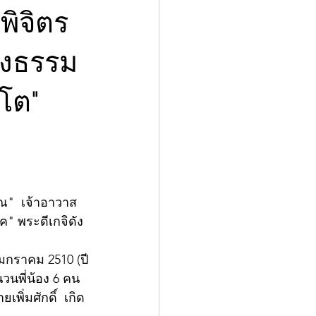
พิจิตร
างธรรม
คโต"
โณ"  เจ้าอาวาส
ค" พระดีเกจิดัง
6 มกราคม 2510 (ปี
วนพี่น้อง 6 คน
เพิ่มศักดิ์  เกิด