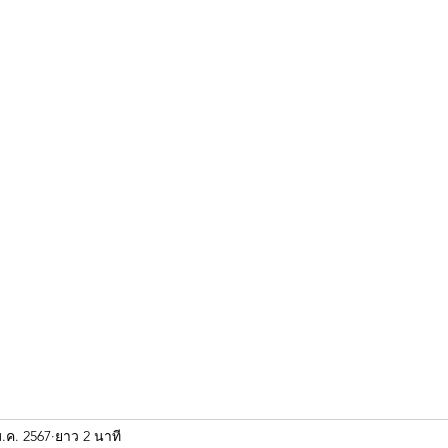
ขุนแผน khun paen
พระเก่าใหม่ยอดนิยม
ร้านพระเอกคัมภีร์
พระกริ
ม.ค. 2567
ยาว 2 นาที