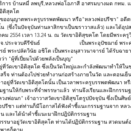
ิการ บ้านหมี่ ลพบุรี,หลวงพ่อโอภาสี อาศรมบางมด กทม. 
ิติสุคโต
 9 จึงขออนุญาตพระครูบรรพตพัฒนา หรือ"หลวงพ่อปรีชา" อดีต
้น  (ซึ่งในปัจจุบันท่านลาสิกขาเป็นฆราวาสแล้ว) และได้
ธันวาคม 2554 เวลา 13.24 น. ณ วัดเขาอิติสุขคโต โดยมีพระครูว
ประจวบคีรีขันธ์                           เป็นพระอุปัชฌาย์ พระ
์ พระปลัดวินัย อชิโต เป็นพระอนุสาวนาจารย์ ได้รับฉายา
 "ผู้ที่เปี่ยมไปด้วยพลังเป็นบุญ"
่ที่วัดเขาอิติสุคโต ซึ่งเป็นวัดใหญ่และกำลังพัฒนาทำให้ในช
เสร็จ ท่านต้องไปช่วยทำงานก่อสร้างภายในวัด และตอนเย็
ยู่ที่วัดเขาอิติสุคโตนั้น เป็นเวลาพระครูบรรพตพัฒนา หร
มฐานให้กับพระที่จำพรรษาแล้ว  ท่านจึงเรียนและฝึกกรรม
วงพ่อนก" เจ้าอาวาสวัดเขาอิติสุขโตรูปปัจจุบัน ซึ่งเป็นศิษย์รุ่
รีชา แต่ท่านก็มีโอกาสได้ฟังคำชี้แนะกรรมฐานจาก หลวง
เย็น และได้นำคำชี้แนะมาฝึกปฎิบัติกรรมฐาน
รษาอยู่วัดเขาอิติสุคโต ท่านได้ปฏิบัติกรรมฐาน สวดมนต์อย
าพาธก็ตาม