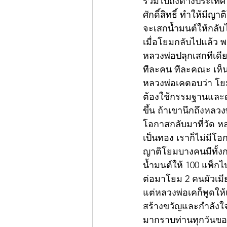
รวมไปถึงต่างประเทศ 
ศักดิ์สิทธิ์ ทำให้มี
จะเสกน้ำมนต์ให้กลับ
เมื่อโยมกลับไปแล้ว พ
หลวงพ่อปลุกเสกทีเดี
ทีละคน ทีละคณะ เห็
หลวงพ่อเคตอบว่า โยม
ต้องใช้กรรมฐานและดู
ขึ้น ถ้าเขานึกถึงหลว
โอกาสกลับมาที่วัด หล
เป็นทอง เราก็ไม่มีโอ
ญาติโยมบางคนมีทั้งก
น้ำมนต์ให้ 100 แพ็กไปด
ต่อมาโยม 2 คนผัวเมี
แต่หลวงพ่อเคก็พูดให้
สร้างขวัญและกำลังใจ 
มากราบท่านทุกวันขอใ