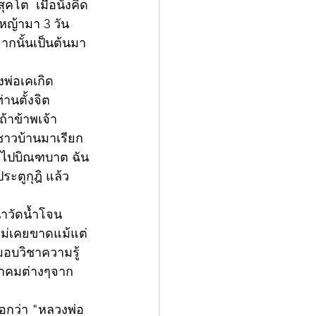
โต  เมื่อนั่งคิด
หญ้ามา 3 วัน
จากนั้นเป็นต้นมา
พ่อเคเกิด
านตั้งจิต
ถ้าข้าพเจ้า
ชาวบ้านมาเรียก
ออกไปบิณฑบาต ฉัน
ะตูกุฎิ แล้ว
นาวัดน้ำโจน
นไม่เคยขาดแม้แต่
มอบวิชาความรู้
าอาคมต่างๆจาก
บอกว่า "หลวงพ่อ