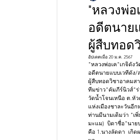
"หลวงพ่อเ
อดีตนายแ
ผู้สืบทอด
อัปเดตเมื่อ
20 ม.ค. 2567
"หลวงพ่อเค"เกจิดังวั
อดีตนายแบบเวทีดัง/
ผู้สืบทอดวิชาอาคมสา
ทีมข่าว"คัมภีร์นิวส์
วัดน้ำโจนเหนือ ต.หัว
แห่งเมืองชาละวันอีกหน
ท่านมีนามเดิมว่า "เพิ
มะแม)  บิดาชื่อ"นายบ
คือ ​1.นางลัดดา  เกิดผ