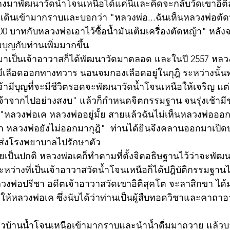
คงมาพัฒนาวัดน้ำโจนเหนือได้แค่นี้และคิดจะกลับวัดเขาอิติสุค
ึ่งเดินเข้ามากราบและบอกว่า "หลวงพ่อ...ฉันเห็นหลวงพ่อตัด
00 บาทกับหลวงพ่อเอาไว้ซื้อน้ำมันเติมเครื่องตัดหญ้า" หลัง
บุญกับท่านเพิ่มมากขึ้น
มาเป็นเจ้าอาวาสก็ได้พัฒนาวัดมาตลอด และในปี 2557 หลวง
ลือดออกทางทวาร นอนจมกองเลือดอยู่ในกุฎิ ระหว่างนั้นท่
จ้ามีบุญที่จะมีชีวิตรอดจะพัฒนาวัดน้ำโจนเหนือให้เจริญ แต่
จ้าจากไปอย่างสงบ" แล้วก็กำหนดจิตกรรมฐาน จนรุ่งเช้ามี
า  "หลวงพ่อเค หลวงพ่ออยู่มั้ย สายแล้วฉันไม่เห็นหลวงพ่อ
 หลวงพ่อยังไม่ออกมากุฎิ"  ท่านได้ยินจึงคลานออกมาเปิดปร
ำส่งโรงพยาบาลไปรักษาตัว
ยเป็นปกติ หลวงพ่อเคก็ทำตามที่ตั้งจิตอธิษฐานไว้ว่าจะพัฒ
ะหว่างที่เป็นเจ้าอาวาสวัดน้ำโจนเหนือก็ได้ปฎิบัติกรรมฐา
ลวงพ่อปรีชา อดีตเจ้าอาวาสวัดเขาอิติสุคโต จะลาสิกขา ได้
้หลวงพ่อเค ซึ่งนับได้ว่าท่านเป็นผู้สืบทอดวิชาและคาถ
มียชาวบ้านน้ำโจนเหนือเข้ามากราบและนำน้ำดื่มมาถวาย แล้ว