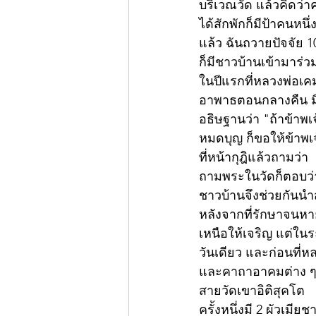
บริเวณวัด แล้วคิดว่า
ได้สักพักก็มีป้าคนหน
แล้ว ฉันถวายปัจจัย 1
ก็มีชาวบ้านเข้ามาร่วม
ในปีแรกที่หลวงพ่อเค
อาพาธตอนกลางคืน มีเ
อธิษฐานว่า "ถ้าข้าพเ
หมดบุญ ก็ขอให้ข้าพเ
ที่หน้ากุฎิแล้วถามว่
ถามพระในวัดก็ตอบว่า
ชาวบ้านจึงช่วยกันน
หลังจากที่รักษาจนหา
เหนือให้เจริญ แต่ในร
วันเดียว และก่อนที่ห
และคาถาอาคมต่าง ๆให
สายวัดเขาอิติสุคโต 
ครั้งหนึ่งมี 2 ผัวเ