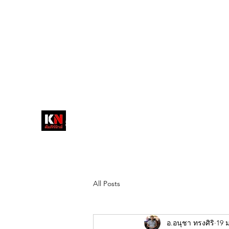
tukompee07@gmail.com
0614034151
หน้าหลัก
พระ
หนังสือพิมพ์คัมภีร์นิ
วส์
สื่อลึกวงการสงฆ์ เจาะตรงพระเครื่อง
ดัง
All Posts
อ.อนุชา ทรงศิริ
19 