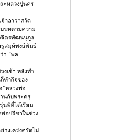
และหลวงปู่นคร 
เจ้าอาวาสวัด
อุปสมบทตามความ
ิจิตรพัฒนนุกูล 
ครูสมุห์พงษ์พันธ์ 
ว่า “พล
่วงเช้า หลังทำ
นก็ทำกิจของ
ือ"หลวงพ่อ
ฐานกับพระครู
นพี่ที่ได้เรียน
พ่อปรีชาในช่วง
่างเคร่งครัดไม่