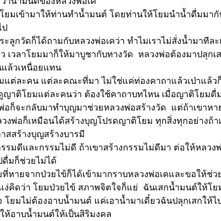
ว่าน้ำมนต์ของหลวงพ่อเค 
ญาติโยมเข้ามาให้ท่านทำน้ำมนต์ โดยท่านให้โยมนำน้ำดื่มมาก
ไป
ระลูกวัดก็ได้ถามกับหลวงพ่อเคว่า ทำไมเราไม่สั่งน้ำมาทีละ
ยว เวลาโยมมาก็ให้มาบูชากับทางวัด  หลวงพ่อต้องมาปลุกเ
นแล้วเหนื่อยแทน
แต่ละคน แต่ละคณะที่มา ไม่ใช่แค่ท่องคาถาแล้วเป่าแล้วก
ญาติโยมแต่ละคนว่า ต้องใช้คาถาบทไหน เมื่อญาติโยมดื่ม
งพ่อก็จะกลับมาทำบุญมาช่วยหลวงพ่อสร้างวัด  แต่ถ้าเขาหายด
วงพ่อก็เหมือนได้สร้างบุญโปรดญาติโยม ทุกสิ่งทุกอย่างถ้า
กาสสร้างบุญสร้างบารมี 
รรมดีและกรรมไม่ดี ถ้าเขาสร้างกรรมไม่ดีมา ต่อให้หลวงพ
ื่มก็ช่วยไม่ได้   
ยที่หายจากป่วยไข้ก็ได้เข้ามากราบหลวงพ่อเคและขอให้ช่วย
แง่คิดว่า โยมป่วยไข้ สภาพจิตใจก็แย่  ฉันเสกน้ำมนต์ให้โยม
โยมไม่ต้องอาบน้ำมนต์ แค่เอาน้ำมาเดี๋ยวฉันปลุกเสกให้ไปดื
ห้อาบน้ำมนต์ให้เป็นสิริมงคล