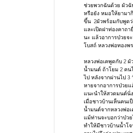
ช่วยพวกฉันด้วย ผัวฉ
หรือยัง หมอให้ยามากิ
ขึ้น  2ผัวพร้อมกับพ
และเปิดฝาท่องคาถายื่น
นะ แล้วอาการป่วยจะด
โบสถ์ หลวงพ่อทองพระ
หลวงพ่อเคพูดกับ 2 ผัว
น้ำมนต์ ถ้าโยม 2 คนไม
ไป หลังจากผ่านไป 3 วั
หายจากอาการป่วยแล
แนะนำให้สวดมนต์นั่
เมื่อชาวบ้านเห็นคนเป
น้ำมนต์จากหลวงพ่อเค
แม้ท่านจะบอกว่าป่วย
ทำให้มีชาวบ้านน้ำโจนเ