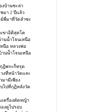
ของบ้านชะล่า 
ชมา 2 ปีแล้ว
พี่มาที่วัดลำซะ
ดเขาอิติสุคโต 
บ้านน้ำโจนเหนือ
เหนือ หลวงพ่อ
วบ้านน้ำโจนเหนือ
กุฎิพระก็ทรุด
วงที่หน้าวัดและ
วมามีเพียง 
ปที่กุฎิหลังวัด 
ิมเครื่องตัดหญ้า
งมองดูไปรอบ