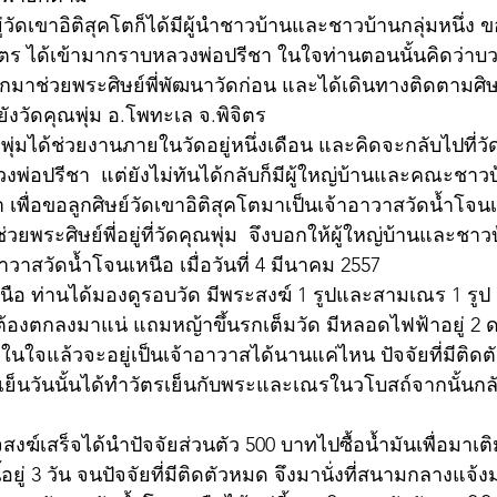
วัดเขาอิติสุคโตก็ได้มีผู้นำชาวบ้านและชาวบ้านกลุ่มหนึ่ง 
จิตร ได้เข้ามากราบหลวงพ่อปรีชา ในใจท่านตอนนั้นคิดว่าบว
มาช่วยพระศิษย์พี่พัฒนาวัดก่อน และได้เดินทางติดตามศิษย์
ังวัดคุณพุ่ม อ.โพทะเล จ.พิจิตร 
ณพุ่มได้ช่วยงานภายในวัดอยู่หนึ่งเดือน และคิดจะกลับไปที่วั
งพ่อปรีชา  แต่ยังไม่ทันได้กลับก็มีผู้ใหญ่บ้านและคณะชาว
เพื่อขอลูกศิษย์วัดเขาอิติสุคโตมาเป็นเจ้าอาวาสวัดน้ำโจน
วยพระศิษย์พี่อยู่ที่วัดคุณพุ่ม  จึงบอกให้ผู้ใหญ่บ้านและชา
าวาสวัดน้ำโจนเหนือ เมื่อวันที่ 4 มีนาคม 2557 
หนือ ท่านได้มองดูรอบวัด มีพระสงฆ์ 1 รูปและสามเณร 1 รูป 
ต้องตกลงมาแน่ แถมหญ้าขึ้นรกเต็มวัด มีหลอดไฟฟ้าอยู่ 2 ด
ดในใจแล้วจะอยู่เป็นเจ้าอาวาสได้นานแค่ไหน ปัจจัยที่มีติดตั
กเย็นวันนั้นได้ทำวัตรเย็นกับพระและเณรในวโบสถ์จากนั้นกลับไ
กิจสงฆ์เสร็จได้นำปัจจัยส่วนตัว 500 บาทไปซื้อน้ำมันเพื่อมาเต
ยู่ 3 วัน จนปัจจัยที่มีติดตัวหมด จึงมานั่งที่สนามกลางแจ้