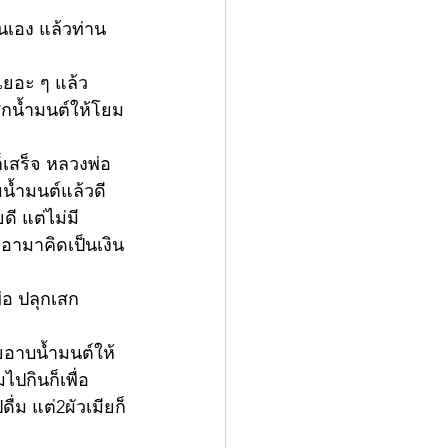
ันเอง แล้วท่าน
เยอะ ๆ แล้ว
สกน้ำมนต์ให้โยม
็เสร็จ หลวงพ่อ
น้ำมนต์แล้วดี
ี แต่ไม่มี
เอามาคิดเป็นเงิน
่อ ปลุกเสก
อาบน้ำมนต์ให้  
ไปกินก็เพื่อ
่ม แต่2ผัวเมียก็