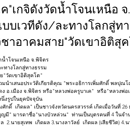
ค"เกจิดังวัดน้ำโจนเหนือ จ.
บบเวทีดัง/ละทางโลกสู่ท
วิชาอาคมสาย"วัดเขาอิติสุ
ดน้ำโจนเหนือ จ.พิจิตร
ละทางโลกสู่ทางธรรม
ย"วัดเขาอิติสุคโต" 
"ร่วมนำเสนอประวัติเกียรติคุณ "พระอธิการเพิ่มศักดิ์ พลปุณ
ดง อ.เมือง จ.พิจิตร หรือ"หลวงพ่อครูบาเค"  หรือ"หลวงพ่อเ
ึ่งรูปในยุคปัจจุบัน
่มศักดิ์  เกิดผล" เป็นชาวจังหวัดนครสวรรค์ เกิดเมื่อวันที่ 2
ุญมี" มารดาชื่อ"นางบัวหล่วน"  ท่านเป็นบุตรคนที่ 4 ในจำน
ล  2.นายสุเทพ  เกิดผล 3.นางลาวัลย์  เกิดผล (เสียชีวิต) 4.นาย