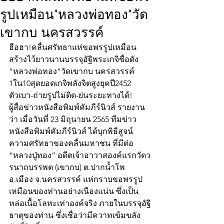
รูปเหมือน"หลวงพ่อทอง"วัด
เขากบ นครสวรรค์
ฮือฮา!คลื่นศรัทธาแห่ขอพรรูปเหมือน
สร้างไว้ยาวนานบรรจุอัฐิพระเกจิชื่อดัง
"หลวงพ่อทอง"วัดเขากบ นครสวรรค์
1ใน10สุดยอดเกจิพลังจิตสูงยุคปี2452
ตัวเบา-ถ่ายรูปไม่ติด-ย่นระยะทางได้!
ผู้สื่อข่าวหนังสือพิมพ์คัมภีร์นิวส์ รายงาน
ว่า เมื่อวันที่ 23 มิถุนายน 2565 ทีมข่าว
หนังสือพิมพ์คัมภีร์นิวส์ ได้บุกพิธีสูจน์
ความศรัทธาของคลื่นมหาชน ที่มีต่อ 
“หลวงปู่ทอง” อดีตเจ้าอาวาสองค์แรกวัดว
รนาถบรรพต (เขากบ) ต.ปากน้ำโพ 
อ.เมือง จ.นครสวรรค์ แห่กราบขอพรรูป
เหมือนของท่านอย่างเนืองแน่น ซึ่งเป็น
หล่อเนื้อโลหะเท่าองค์จริง ภายในบรรจุอัฐิ
ธาตุของท่าน ซึ่งเชื่อว่ามีควาทเข้มขลัง