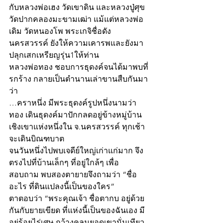
กับหลวงพ่อเฮง วัดเขาดิน และหลวงปู่ศุข 
วัดปากคลองมะขามเฒ่า แม้แต่หลวงพ่อ
เดิม วัดหนองโพ พระเกจิชื่อดัง
นครสวรรค์ ยังให้ความเคารพและยังมา
ปลุกเสกเหรียญรุ่น1ให้ท่าน
หลวงพ่อทอง ชอบการธุดงค์จนได้มาพบที่
รกร้าง กลายเป็นตำนานเล่าขานสืบกันมา
ว่า
…คราหนึ่ง มีพระธุดงค์รูปหนึ่งนามว่า
ทอง เดินธุดงค์มาปักกลดอยู่ข้างหมู่บ้าน
เชิงเขาแห่งหนึ่งใน จ.นครสวรรค์ ทุกเช้า
จะเดินบิณฑบาต
จนวันหนึ่งไปพบเจดีย์ใหญ่เก่าแก่มาก จึง
ตรงไปที่บ้านเล็กๆ ที่อยู่ใกล้ๆ เพื่อ
สอบถาม พบสองตายายจึงถามว่า “ชื่อ
อะไร ที่ดินแปลงนี้เป็นของใคร”
ตาตอบว่า “พระคุณเจ้า ชื่อตากบ อยู่ด้วย
กันกับยายเขียด ที่แห่งนี้เป็นของฉันเอง มี
อยู่ร้อยไร่เศษ กว้างคลุมยอดเขานั่นเทียว 