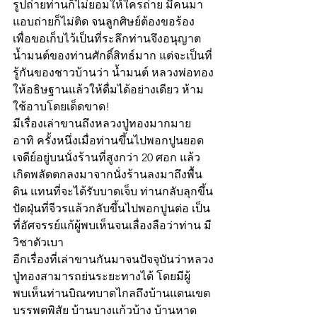
รูปถ่ายท่านก็ไม่ยอมให้ใครถ่าย มีคนมา
แอบถ่ายก็ไม่ติด จนลูกศิษย์ต้องขอร้อง 
เพื่อขอเก็บไว้เป็นที่ระลึกท่านจึงอนุญาต
น้ำมนต์ของท่านศักดิ์สิทธ์มาก แต่จะเป็นที่
รู้กันของชาวบ้านว่า น้ำมนต์ หลวงพ่อทอง
ให้อธิษฐานแล้วให้ดื่มได้อย่างเดียว ห้าม
ใช้อาบโดยเด็ดขาด!
มีเรื่องเล่าขานถึงหลวงปู่ทองมากมาย 
อาทิ ครั้งหนึ่งเมื่อท่านขึ้นไปพอกปูนยอด
เจดีย์อยู่บนนั่งร้านที่สูงกว่า 20 ศอก แล้ว
เกิดพลัดตกลงมาจากนั่งร้านลงมาถึงพื้น
ดิน แทนที่จะได้รับบาดเจ็บ ท่านกลับลุกขึ้น
ปัดฝุ่นที่จีวรแล้วกลับขึ้นไปพอกปูนต่อ เป็น
ที่อัศจรรย์แก้ผู้พบเห็นจนเลื่องลือว่าท่าน มี
วิชาตัวเบา 
อีกเรื่องที่เล่าขานกันมาจนปัจจุบันว่าหลวง
ปู่ทองสามารถย่นระยะทางได้ โดยมีผู้
พบเห็นท่านบิณฑบาตไกลถึงบ้านแดนเขต
บรรพตพิสัย บ้านบางแก้วบ้าง บ้านหาด