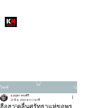
หนังสือพิมพ์คัมภีร์นิวส์
สื่อลึกวงการสงฆ์ เจาะตรงพระเครื่องดัง
tukompee07@gmail.com
0614034151
โพสต์
อ.อนุชา ทรงศิริ
24 มิ.ย. 2565
ยาว 2 นาที
ฮือฮา!คลื่นศรัทธาแห่ขอพร