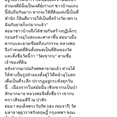
ส่วนเจดีย์นั้นเป็นเจดีย์เก่าแก่ ชาวบ้านแถบ
นี้นับถือกันมาก หากจะใช้ที่ดินแห่งนี้เป็นที่
พำนัก ก็ยินดีถวายให้เป็นที่สร้างวัด เพราะ
ฉันกับยายก็แก่มากแล้ว”
ต่อมาชาวบ้านจึงได้ช่วยกันสร้างกุฏิเล็กๆ 
ก่อนสร้างอุโบสถและศาลาขึ้น ต่อมาเมื่อ
ตากบและยายเขียดถึงแก่กรรม หลวงพ่อ
จึงกำหนดที่ดินทั้งหมดเป็นที่ดินของวัด 
และตั้งชื่อวัดนี้ว่า “วัดเขากบ” ตามชื่อ
เจ้าของที่ดิน
หลังจากฌาปนกิจศพตายายแล้ว ท่านได้
ให้ช่างปั้นรูปจำลองทั้งคู่ไว้ที่หน้าอุโบสถ 
เพื่อเป็นที่ระลึก ปรากฏอยู่กระทั่งทุกวัน
นี้…เนื่องจากในสมัยนั้น เชิงเขากบเป็นป่า
สักมากมาย หลวงพ่อจึงตั้งชื่อว่า เขากบ
ทราวสีจอมคีรี ณ ป่าสัก
ต่อมา สมเด็จพระวันรัต (เฮง เขมจารี) วัด
มหาธาตุยุวราชรังสฤษฎิ์ กรุงเทพฯ ขณะ