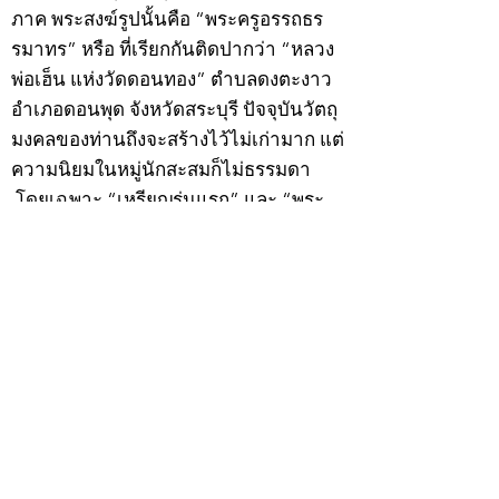
ภาค พระสงฆ์รูปนั้นคือ “พระครูอรรถธร
รมาทร” หรือ ที่เรียกกันติดปากว่า “หลวง
พ่อเฮ็น แห่งวัดดอนทอง” ตำบลดงตะงาว
อำเภอดอนพุด จังหวัดสระบุรี ปัจจุบันวัตถุ
มงคลของท่านถึงจะสร้างไว้ไม่เก่ามาก แต่
ความนิยมในหมู่นักสะสมก็ไม่ธรรมดา
โดยเฉพาะ “เหรียญรุ่นแรก” และ “พระ
กริ่งดอนทอง” สนนราคาเล่นหาสูงขึ้น
เรื่อย
ตามประวัติ หลวงพ่อเฮ็นท่านถือกำเนิด
เมื่อวันเสาร์ที่ 9 ธันวาคม 2454 ตรงกับวัน
แรม 4 ค่ำ เดือน 1 ปีกุน ในรัชสมัยของ
พระบาทสมเด็จพระมงกุฎเกล้าเจ้าอยู่หัว
รัชกาลที่ 6 โยมบิดาชื่อนายอยู่ โยมมารดา
ชื่อนางเขียว ศิริวงษ์ ซึ่งมีอาชีพเกษตรกร
เมื่ออายุได้ 8 ขวบได้ ไปศึกษาอักขระสมัย