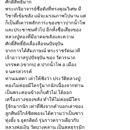
ศักดิ์สิทธิ์มาก 
พระเกจิอาจารย์ชื่อดังที่ทรงคุณวิเศษ มี
วิชาที่เข้มขลัง แม้จะมรณภาพไปนาน แต่
ก็เป็นที่เคารพสักการะของชาวปากน้ำโพ
และประชาชนทั่วไป อีกทั้งชื่อเสียงของ
หลวงปู่ทองที่มีอาคมขลังและความ
ศักดิ์สิทธิ์ยังเลื่องลือจนปัจจุบัน
จากการได้สัมภาษณ์ พระราชรัตนเวที 
เจ้าอาวาสรูปปัจจุบัน ของ วัดวรนาถ
บรรพต (เขากบ) ต.ปากน้ำโพ อ.เมือง 
จ.นครสวรรค์
ท่านเมตตา เล่าให้ฟังว่า ประวัติหลวงปู่
ทองไม่ค่อยมีใครรู้มากนักเนื่องจากท่าน
เป็นพระค่อนข้างเก็บตัวไม่ ได้ออก
เครื่องรางของขลัง ทำให้ไม่ค่อยมีใคร
รู้จักมากนัก เท่าที่ฟังจากคำบอกเล่าของ
ลูกศิษย์ใกล้ชิดพอจะได้ความว่าเป็นชาว
ทุ่งยั้ง จ.อุตรดิตถ์ รุ่นราวคราวเดียวกับ
หลวงพ่อเงิน วัดบางคลาน เป็นสหธรรมิก