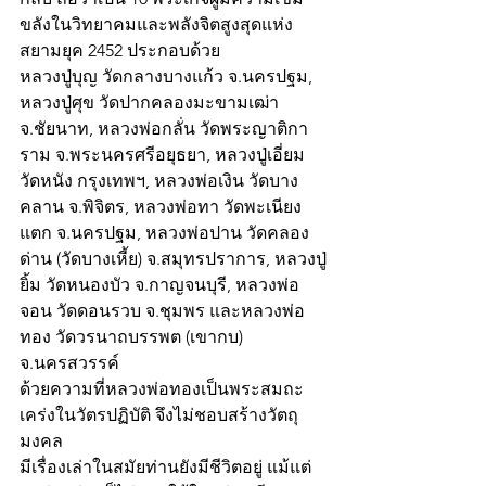
ขลังในวิทยาคมและพลังจิตสูงสุดแห่ง
สยามยุค 2452 ประกอบด้วย 
หลวงปู่บุญ วัดกลางบางแก้ว จ.นครปฐม, 
หลวงปู่ศุข วัดปากคลองมะขามเฒ่า 
จ.ชัยนาท, หลวงพ่อกลั่น วัดพระญาติกา
ราม จ.พระนครศรีอยุธยา, หลวงปู่เอี่ยม 
วัดหนัง กรุงเทพฯ, หลวงพ่อเงิน วัดบาง
คลาน จ.พิจิตร, หลวงพ่อทา วัดพะเนียง
แตก จ.นครปฐม, หลวงพ่อปาน วัดคลอง
ด่าน (วัดบางเหี้ย) จ.สมุทรปราการ, หลวงปู่
ยิ้ม วัดหนองบัว จ.กาญจนบุรี, หลวงพ่อ
จอน วัดดอนรวบ จ.ชุมพร และหลวงพ่อ
ทอง วัดวรนาถบรรพต (เขากบ) 
จ.นครสวรรค์
ด้วยความที่หลวงพ่อทองเป็นพระสมถะ 
เคร่งในวัตรปฏิบัติ จึงไม่ชอบสร้างวัตถุ
มงคล
มีเรื่องเล่าในสมัยท่านยังมีชีวิตอยู่ แม้แต่