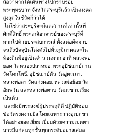
ถือว่าหากได้เดินทางไปกราบรอย
พระพุทธบาท จังหวัดสระบุรีแล้ว เป็นมงคล
สูงสุดในชีวิตก็ว่าได้
ไม่ใช่ว่าสระบุรีจะมีแต่สถานที่เท่านั้นที่
ศักดิ์สิทธิ์ พระเกจิอาจารย์ของสระบุรีที่
มากไปด้วยประสบการณ์ ตั้งแต่อดีตจวบ
จนถึงปัจจุบันโด่งดังไปทั่วภูมิภาคและใน
ท้องถิ่นมีอยู่เป็นจำนวนมาก อาทิ หลวงพ่อ
ยอด วัดหนองปลาหมอ, พระอุปัชฌาย์กาน
วัดโคกโพธิ์, อุปัชฌาย์ตัน วัดอู่ตะเภา,
หลวงพ่อลา วัดแก่งคอย, หลวงพ่อย้อย วัด
อัมพวัน และหลวงพ่อตาบ วัดมะขามเรียง
เป็นต้น
และยังมีพระสงฆ์ผู้ประพฤติดี ปฏิบัติชอบ
ข้อวัตรงดงามยิ่ง โดยเฉพาะวางอุเบกขา
ได้อย่างยอดเยี่ยม เปี่ยมด้วยความเมตตา
บารมีแก่คนทุกชั้นทุกกระดับอย่างเสมอ