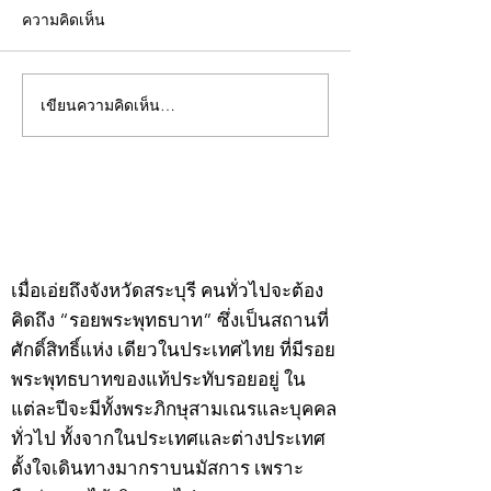
ความคิดเห็น
เขียนความคิดเห็น…
คอลัมน์"จับชีพจรวงการ
คอลัมน์"จับชีพจ
พระ"ประจำพุธที่ 29
พระ"ประจำอังคาร
กรกฎาคม 2569
กรกฎาคม 2569
©2020 by kampeenews. Proudly created with Wix.com
เมื่อเอ่ยถึงจังหวัดสระบุรี คนทั่วไปจะต้อง
คิดถึง “รอยพระพุทธบาท” ซึ่งเป็นสถานที่
ศักดิ์สิทธิ์แห่ง เดียวในประเทศไทย ที่มีรอย
พระพุทธบาทของแท้ประทับรอยอยู่ ใน
แต่ละปีจะมีทั้งพระภิกษุสามเณรและบุคคล
ทั่วไป ทั้งจากในประเทศและต่างประเทศ
ตั้งใจเดินทางมากราบนมัสการ เพราะ