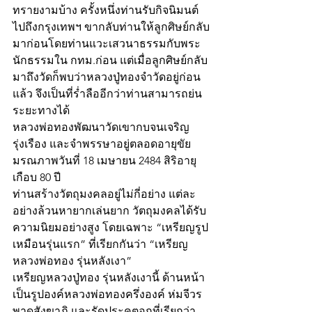
ทรายงามบ้าง ครั้งหนึ่งท่านรับกิจนิมนต์
ไปถึงกรุงเทพฯ ขากลับท่านให้ลูกศิษย์กลับ
มาก่อนโดยท่านแวะเสวนาธรรมกับพระ
นักธรรมใน กทม.ก่อน แต่เมื่อลูกศิษย์กลับ
มาถึงวัดก็พบว่าหลวงปู่ทองจำวัดอยู่ก่อน
แล้ว จึงเป็นที่ร่ำลืออีกว่าท่านสามารถย่น
ระยะทางได้ 
หลวงพ่อทองพัฒนาวัดเขากบจนเจริญ
รุ่งเรือง และจำพรรษาอยู่ตลอดอายุขัย 
มรณภาพวันที่ 18 เมษายน 2484 สิริอายุ
เกือบ 80 ปี
ท่านสร้างวัตถุมงคลอยู่ไม่กี่อย่าง แต่ละ
อย่างล้วนหายากเล่นยาก วัตถุมงคลได้รับ
ความนิยมอย่างสูง โดยเฉพาะ “เหรียญรูป
เหมือนรุ่นแรก” ที่เรียกกันว่า “เหรียญ
หลวงพ่อทอง รุ่นหลังเงา” 
เหรียญหลวงปู่ทอง รุ่นหลังเงานี้ ด้านหน้า
เป็นรูปองค์หลวงพ่อทองครึ่งองค์ ห่มจีวร 
พาดสังฆาฏิ และรัดประคตอกที่เรียกว่า 