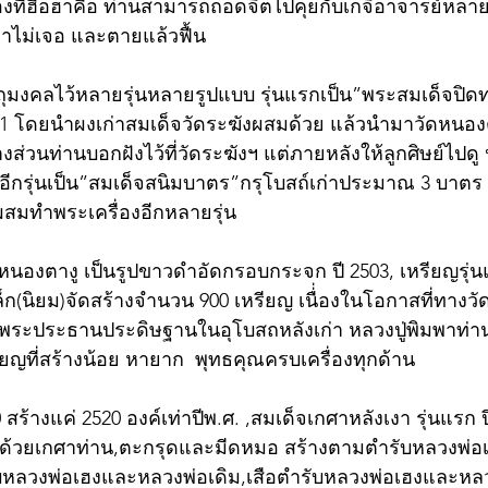
่องที่ฮือฮาคือ ท่านสามารถถอดจิตไปคุยกับเกจิอาจารย์หลาย
หาไม่เจอ และตายแล้วฟื้น
ถุมงคลไว้หลายรุ่นหลายรูปแบบ รุ่นแรกเป็น”พระสมเด็จปิดทอ
1 โดยนำผงเก่าสมเด็จวัดระฆังผสมด้วย แล้วนำมาวัดหนอ
ส่วนท่านบอกฝังไว้ที่วัดระฆังฯ แต่ภายหลังให้ลูกศิษย์ไปด
อีกรุ่นเป็น”สมเด็จสนิมบาตร”กรุโบสถ์เก่าประมาณ 3 บาตร
ผสมทำพระเครื่องอีกหลายรุ่น
หนองตางู เป็นรูปขาวดำอัดกรอบกระจก ปี 2503, เหรียญรุ่น
ุเล็ก(นิยม)จัดสร้างจำนวน 900 เหรียญ เนื่่องในโอกาสที่ทางว
ป็นพระประธานประดิษฐานในอุโบสถหลังเก่า หลวงปู่พิมพาท่
รียญที่สร้างน้อย หายาก  พุทธคุณครบเครื่องทุกด้าน 
0 สร้างแค่ 2520 องค์เท่าปีพ.ศ. ,สมเด็จเกศาหลังเงา รุ่นแรก ป
มด้วยเกศาท่าน,ตะกรุดและมีดหมอ สร้างตามตำรับหลวงพ่อ
ับหลวงพ่อเฮงและหลวงพ่อเดิม,เสือตำรับหลวงพ่อเฮงและหลว