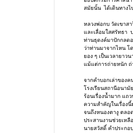
อธิบดีกรมการศาสนาใ
สมัยนั้น  ได้เดินทางไป
หลวงพ่อกบ วัดเขาสาริ
และเลื่อมใสศรัทธา  ป
ท่านธุดงค์มาปักกลดอ
ว่าท่านมาจากไหน โดยเ
ยอง ๆ เป็นเวลายาวนา
แม้แต่การถ่ายหนัก ถ่า
จากคำบอกเล่าของคนเ
โรงเรียนสถานีอนามั
ร้อนเรื่องน้ำมาก แถ
ความสำคัญในเรื่องนี
จนถึงหนองตางู ตลอดท
ประสานงานช่วยเหลือ
นายสวัสดิ์ คำประกอบ 