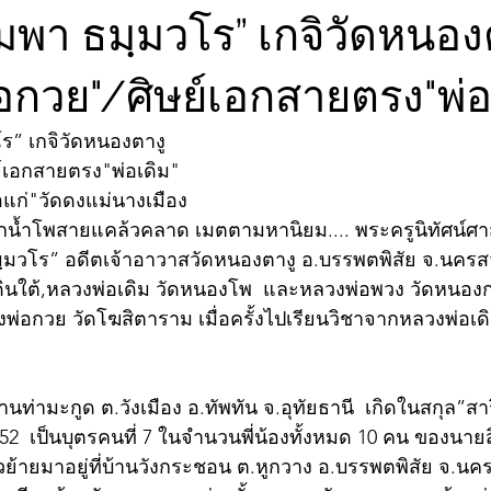
ิมพา ธมฺมวโร” เกจิวัดหนอง
พ่อกวย"/ศิษย์เอกสายตรง"พ่อ
โร” เกจิวัดหนองตางู
ย์เอกสายตรง"พ่อเดิม"
แก่"วัดดงแม่นางเมือง
ปากน้ำโพสายแคล้วคลาด เมตตามหานิยม.... พระครูนิทัศน์ศา
มฺมวโร” อดีตเจ้าอาวาสวัดหนองตางู อ.บรรพตพิสัย จ.นครสว
าดินใต้,หลวงพ่อเดิม วัดหนองโพ  และหลวงพ่อพวง วัดหนอ
งพ่อกวย วัดโฆสิตาราม เมื่อครั้งไปเรียนวิชาจากหลวงพ่อเด
านท่ามะกูด ต.วังเมือง อ.ทัพทัน จ.อุทัยธานี  เกิดในสกุล”สาริ
2452  เป็นบุตรคนที่ 7 ในจำนวนพี่น้องทั้งหมด 10 คน ของนาย
้ายมาอยู่ที่บ้านวังกระชอน ต.หูกวาง อ.บรรพตพิสัย จ.นครส