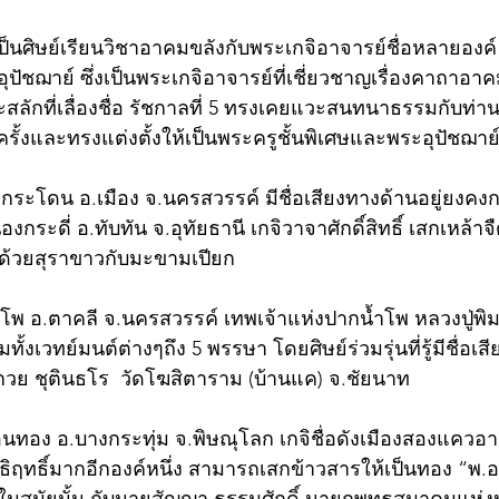
ป็นศิษย์เรียนวิชาอาคมขลังกับพระเกจิอาจารย์ชื่อหลายองค์  
อุปัชฌาย์ ซึ่งเป็นพระเกจิอาจารย์ที่เชี่ยวชาญเรื่องคาถาอา
ลักที่เลื่องชื่อ รัชกาลที่ 5 ทรงเคยแวะสนทนาธรรมกับท่าน
ั้งและทรงแต่งตั้งให้เป็นพระครูชั้นพิเศษและพระอุปัชฌาย
ระโดน อ.เมือง จ.นครสวรรค์ มีชื่อเสียงทางด้านอยู่ยงคง
ระดี่ อ.ทับทัน จ.อุทัยธานี เกจิวาจาศักดิ์สิทธิ์ เสกเหล้าจืด 
้วยสุราขาวกับมะขามเปียก  
โพ อ.ตาคลี จ.นครสวรรค์ เทพเจ้าแห่งปากน้ำโพ หลวงปู่พิ
งเวทย์มนต์ต่างๆถึง 5 พรรษา โดยศิษย์ร่วมรุ่นที่รู้มีชื่อเสีย
่อกวย ชุตินธโร  วัดโฆสิตาราม (บ้านแค) จ.ชัยนาท 
นทอง อ.บางกระทุ่ม จ.พิษณุโลก เกจิชื่อดังเมืองสองแควอายุย
ฤทธิ์มากอีกองค์หนึ่ง สามารถเสกข้าวสารให้เป็นทอง “พ.อ.ปิ