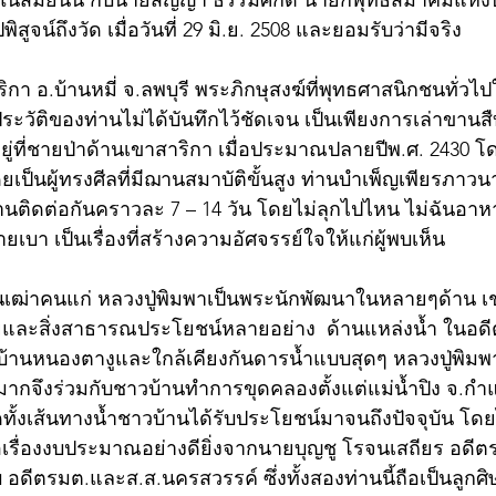
นสมัยนั้น กับนายสัญญา ธรรมศักดิ์ นายกพุทธสมาคมแห่
พิสูจน์ถึงวัด เมื่อวันที่ 29 มิ.ย. 2508 และยอมรับว่ามีจริง 
กา อ.บ้านหมี่ จ.ลพบุรี พระภิกษุสงฆ์ที่พุทธศาสนิกชนทั่ว
ระวัติของท่านไม่ได้บันทึกไว้ชัดเจน เป็นเพียงการเล่าขานสื
ยู่ที่ชายป่าด้านเขาสาริกา เมื่อประมาณปลายปีพ.ศ. 2430 
ป็นผู้ทรงศีลที่มีฌานสมาบัติขั้นสูง ท่านบำเพ็ญเพียรภาวนาอ
นติดต่อกันคราวละ 7 – 14 วัน โดยไม่ลุกไปไหน ไม่ฉันอาหา
ยเบา เป็นเรื่องที่สร้างความอัศจรรย์ใจให้แก่ผู้พบเห็น
ฒ่าคนแก่ หลวงปู่พิมพาเป็นพระนักพัฒนาในหลายๆด้าน เช่
ยและสิ่งสาธารณประโยชน์หลายอย่าง  ด้านแหล่งน้ำ ในอดี
วบ้านหนองตางูและใกล้เคียงกันดารน้ำแบบสุดๆ หลวงปู่พิมพ
้มากจึงร่วมกับชาวบ้านทำการขุดคลองตั้งแต่แม่น้ำปิง จ.ก
ั้งเส้นทางน้ำชาวบ้านได้รับประโยชน์มาจนถึงปัจจุบัน โดย
เรื่องงบประมาณอย่างดียิ่งจากนายบุญชู โรจนเสถียร อดี
อดีตรมต.และส.ส.นครสวรรค์ ซึ่งทั้งสองท่านนี้ถือเป็นลูกศิ