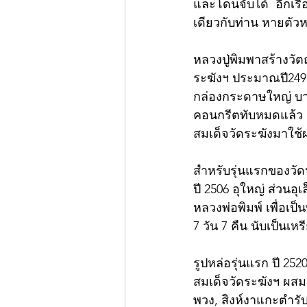
และโดนจับได้  อีกเรื
เดียวกับท่าน หายตัว
หลวงปู่พิมพาสร้างวัต
ระฆังฯ ประมาณปี249
กล่องกระดาษใหญ่ บาง
คอนกรีตทับหมดแล้ว 
สมเด็จวัดระฆังมาใช้
สำหรับรุ่นแรกของวัด
ปี 2506 อุใหญ่ ส่วนอ
หลวงพ่อพิมพ์ เพื่อเ
7 วัน 7 คืน นับเป็นเห
รูปหล่อรุ่นแรก ปี 252
สมเด็จวัดระฆังฯ ผส
พวง, สิงห์งาแกะตำร