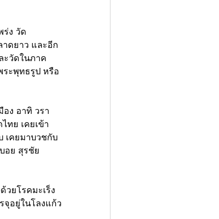
ร่ง วัด
อ.ลาดยาว และอีก
 และวัดในภาค
พระพุทธรูป หรือ
มือง อาทิ วรา
ดไทย เคยเข้า
ียบ เคยมาบวชกับ
มบอย สุรชัย 
พด้วยโรคมะเร็ง
บรรจุอยู่ในโลงแก้ว