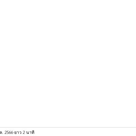
ขุนแผน khun paen
พระเก่าใหม่ยอดนิยม
ร้านพระเอกคัมภีร์
พระกริ
ค. 2566
ยาว 2 นาที