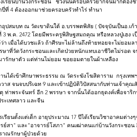
่โรงเรียนบ้านวังกระชอน   ช่วงนั้นครอบครัวยากจนมากต้องช
ปี่ที่ 4 ต้องออกมาช่วยครอบครัวทำไร่ ทำนา 
้าอุปสมบท ณ วัดเขาดินใต้ อ.บรรพตพิสัย ( ปัจจุบันเป็นอ.เก้าเ
ที่ 3 พ.ค. 2472 โดยมีพระครูพิสิษฐสมถคุณ หรือหลวงปู่เฮง เ
้ว่า เมื่อได้บวชแล้ว ถ้าศีรษะไม่ล้านถึงท้ายทอยจะไม่ยอม
าที่วัดวังกระชอนและเกิดป่วยหนักแทบเอาชีวิตไม่รอด จนพ
กมารักษาตัว แต่ท่านไม่ยอม ขอยอมตายในผ้าเหลือง
านได้เข้าศึกษาพระธรรม ณ วัดระฆังโฆสิตาราม  กรุงเทพฯ 
าวาส จนจบปริเฉท 9 และเข้าปฏิบัติวิปัสสนากับท่านเจ้าคุณ
 ท่าพระจันทร์ อีก 2 พรรษา จากนั้นได้ออกธุดงค์เพื่อจาริก
ประเทศลาว และจีน   
เรียนตั้งแต่เด็ก อายุประมาณ 17 ปีได้เรียนวิชาอาคมต่างๆ
รย์สา" และ"อาจารย์โสภา" คนเฒ่าคนแก่บ้านวังกระชอน อีก
ณรักษาผู้ป่วยด้วย 