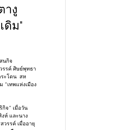
ตางู
เดิม"
สนกิจ 
รรค์ ศิษย์พุทธา
งกระโดน  สห
ิม "เทพแห่งเมือง
กิจ” เมื่อวัน
สิงห์ และนาง
วรรค์ เมื่ออายุ 