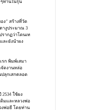
ๆท่านในรุ่น
ง” สร้างที่วัด
งตางูประมาณ 3 
ู ปรากฏว่าโดนเท
 และยังนำผง
แรก พิมพ์เสมา 
ัดจัดงานหล่อ
านปลุกเสกตลอด 
ี 2534 ใช้ผง
เดิมและหลวงพ่อ
งพ่อยี โดยท่าน