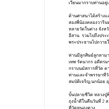
เวียนมากราบท่านอยู่
ด้านศาสนาได้สร้างแล
สองพี่น้องคลองวาริน
หลายวัดในต่าง จังหว
อีสาน  รวมไปถึงประเท
พระประธานไปถวายใ
ท่านมีลูกศิษย์ลูกหามา
เทพ รัตนากร อดีตรม
กราบนมัสการที่วัด ดา
ท่านและจำพรรษาที่วัดนี
สมบัติเจริญ,นกน้อย อ
บั้นปลายชีวิต หลวงป
ถุงน้ำดีในคืนวันที่ 2 
ที่วัดหนองตางู