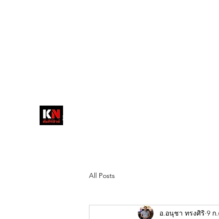
tukompee07@gmail.com
0614034151
หน้าหลัก
พระ
หนังสือพิมพ์คัมภีร์นิ
วส์
สื่อลึกวงการสงฆ์ เจาะตรงพระเครื่อง
ดัง
All Posts
อ.อนุชา ทรงศิริ
9 ก.