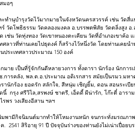
เสมอๆ
ะทำนุบำรุงวัดไว้มากมายในจังหวัดนครสวรรค์ เช่น วัดสี่แพ
ทร์ วัดโพธิธรรม วัดคลองมงคล อ.บรรพตพิสัย วัดตลิ่งสูง 
ัด เช่น วัดทุ่งทอง วัดเขาหนองตะเคียน วัดที่อำเภอเขาค้อ
ศลาวที่ท่านเคยไปธุดงค์ ก็สร้างไว้หนึ่งวัด โดยท่านเคยนำ
นประเทศลาวประมาณ 150 องค์ 
กมาย เป็นที่รู้จักกันดีหลายวงการ ทั้งดารา นักร้อง นักการเ
ช.การคลัง, พล.ต.อ.ประมาณ อดิเรกสาร สมัยเป็นรมว.มหา
รานักร้อง ยอดรัก สลักใจ, สีหนุ่ม เชิญยิ้ม, ดอน สอนระเบ
้  กรุง ศรีวิไล,สรพงษ์ ชาตรี, เอ็ดดี้ ผีน่ารัก, โก๊ะตี๋ อารา
ุไรพร วงเสียงอีสาน ฯลฯ
ู่พิมพามีกิจนิมนต์มากทำให้โหมงานหนัก จนกระทั่งมรณภา
ส.ค.  2541 สิริอายุ 91 ปี ปัจจุบันร่างของท่านยังไม่เน่าเปื่อย