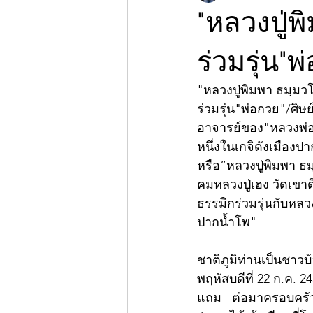
"หลวงปู่พ
ร่วมรุ่น"
"หลวงปู่พิมพา ธมฺมว
ร่วมรุ่น"พ่อกวย"/ศิษ
อาจารย์ของ"หลวงพ่อ
หนึ่งในเกจิดังเมือง
หรือ”หลวงปู่พิมพา ธ
คมหลวงปู่เฮง วัดเข
ธรรมิกร่วมรุ่นกับหลว
ปากน้ำโพ" 
ชาติภูมิท่านเป็นชาวบ้
พฤหัสบดีที่ 22 ก.ค. 
แถม   ต่อมาครอบครัวย