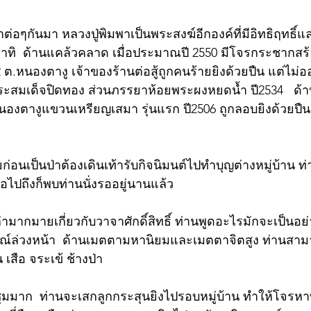
ต่อๆกันมา หลวงปู่พิมพาเป็นพระสงฆ์อีกองค์ที่มีอิทธิฤทธิ์แ
าทิ  ด้านแคล้วคลาด เมื่อประมาณปี 2550 มีโจรกระชากสร้อ
่ 2 ต.หนองตางู เจ้าของร้านต่อสู้ถูกคนร้ายยิงด้วยปืน แต่ไม่
ระสมเด็จปิดทอง ส่วนภรรยาห้อยพระผงหยดน้ำ ปี2534   ด้าน
องตางูแขวนเหรียญเสมา รุ่นแรก ปี2506 ถูกลอบยิงด้วยปืนเ
ยก่อนเป็นป่าต้องเดินเท้ารับกิจนิมนต์ไปทำบุญต่างหมู่บ้าน 
อไปถึงก็พบท่านนั่งรออยู่นานแล้ว 
ล่ามากมายเกี่ยวกับวาจาศักดิ์สิทธิ์ ท่านพูดอะไรมักจะเป็นอย่าง
รณ์ล่วงหน้า  ด้านเมตตามหานิยมและเมตตาจิตสูง ท่านสาม
่น เสือ จระเข้ ช้างป่า 
ุมมาก  ท่านจะเสกลูกกระสุนยิงไปรอบหมู่บ้าน ทำให้โจรห