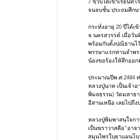
7 ขวบได้เข้าเรียนที
จนจบชั้น ประถมศึกษา
กระทั่งอายุ 20 ปีได้เข
จ.นครสวรรค์ เมื่อวัน
พร้อมกับตั้งปณิธานไว
พรรษาแรกท่านจำพรรษ
น้องขอร้องให้สึกออ
ประมาณปีพ.ศ.2484 ท่
หลวงปู่นาค เป็นเจ้าอ
พิมลธรรม) วัดมหาธาตุ
อีสานเหนือ เลยไปถึง
หลวงปู่พิมพาสนใจการ
เป็นฆราวาสคือ"อาจา
สมุนไพรใบยาแผนโบรา