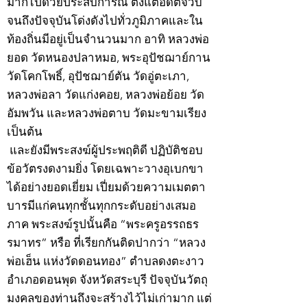
มากไปด้วยประสบการณ์ ตั้งแต่อดีตจวบ
จนถึงปัจจุบันโด่งดังไปทั่วภูมิภาคและใน
ท้องถิ่นมีอยู่เป็นจำนวนมาก อาทิ หลวงพ่อ
ยอด วัดหนองปลาหมอ, พระอุปัชฌาย์กาน
วัดโคกโพธิ์, อุปัชฌาย์ตัน วัดอู่ตะเภา,
หลวงพ่อลา วัดแก่งคอย, หลวงพ่อย้อย วัด
อัมพวัน และหลวงพ่อตาบ วัดมะขามเรียง
เป็นต้น
และยังมีพระสงฆ์ผู้ประพฤติดี ปฏิบัติชอบ
ข้อวัตรงดงามยิ่ง โดยเฉพาะวางอุเบกขา
ได้อย่างยอดเยี่ยม เปี่ยมด้วยความเมตตา
บารมีแก่คนทุกชั้นทุกกระดับอย่างเสมอ
ภาค พระสงฆ์รูปนั้นคือ “พระครูอรรถธร
รมาทร” หรือ ที่เรียกกันติดปากว่า “หลวง
พ่อเฮ็น แห่งวัดดอนทอง” ตำบลดงตะงาว
อำเภอดอนพุด จังหวัดสระบุรี ปัจจุบันวัตถุ
มงคลของท่านถึงจะสร้างไว้ไม่เก่ามาก แต่