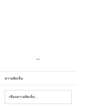
ความคิดเห็น
เขียนความคิดเห็น…
คอลัมน์"จับชีพจรวงการ
คอลัมน์"จับชีพจ
พระ"ประจำพุธที่ 29
พระ"ประจำอังคาร