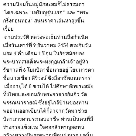
ความนิยมในหมู่นักสะสมก็ไม่ธรรมดา
โดยเฉพาะ “เหรียญรุ่นแรก” และ “พระ
กริ่งดอนทอง” สนนราคาเล่นหาสูงขึ้น
เรื่อย
ตามประวัติ หลวงพ่อเฮ็นท่านถือกำเนิด
เมื่อวันเสาร์ที่ 9 ธันวาคม 2454 ตรงกับวัน
แรม 4 ค่ำ เดือน 1 ปีกุน ในรัชสมัยของ
พระบาทสมเด็จพระมงกุฎเกล้าเจ้าอยู่หัว
รัชกาลที่ 6 โยมบิดาชื่อนายอยู่ โยมมารดา
ชื่อนางเขียว ศิริวงษ์ ซึ่งมีอาชีพเกษตรกร
เมื่ออายุได้ 8 ขวบได้ ไปศึกษาอักขระสมัย
ทั้งไทยและขอมกับพระอาจารย์แก้ว วัด
พรรณนารายณ์ ซึ่งอยู่ไกล้บ้านของท่าน
พออ่านออกเขียนได้ก็ลาจากวัดมาช่วย
บิดามารดาประกอบอาชีพ ท่านเป็นคนที่มี
ร่างกายแข็งแรง ใจคอกล้าหาญอดทน
กว้างขวางมีพรรคพวกเพื่อนฝูงมาก ยุคนั้น