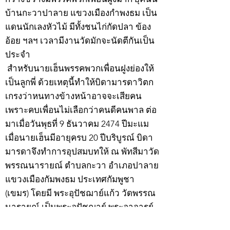
บ้านกะวาปาลาย แขวงเมืองกำพงธม เป็น
แดนนักเลงหัวไม้ มีทั้งชนไก่กัดปลา ข้อง
อ้อย ฯลฯ เวลามีงานวัดมักจะนัดตีกันเป็น
ประจำ
สำหรับนายเฮ็นพรรคพวกเพื่อนฝูงย่องให้
เป็นลูกพี่ ด้วยเหตุนี้ทำให้บิดามารดาวิตก
เกรงว่าหนทางข้างหน้าอาจจะเสียคน
เพราะคบเพื่อนไม่เลือกว่าคนดีคนพาล ต่อ
มาเมื่อวันพุธที่ 9 ธันวาคม 2474 ปีมะแม
เมื่อนายเฮ็นมีอายุครบ 20 ปีบริบูรณ์ บิดา
มารดาจึงทำการอุปสมบทให้ ณ พัทสีมาวัด
พรรณนารายณ์ ตำบลกะวา อำเภอปาลาย
แขวงเมืองกัมพงธม ประเทศกัมพูชา
(เขมร) โดยมี พระอุปัชฌาย์แก้ว วัดพรรณ
นารายณ์ เป็นพระอุปัชฌาย์ พระอาจารย์
เป็นพระกรรมวาจาจารย์ พระอาจารย์มั่น