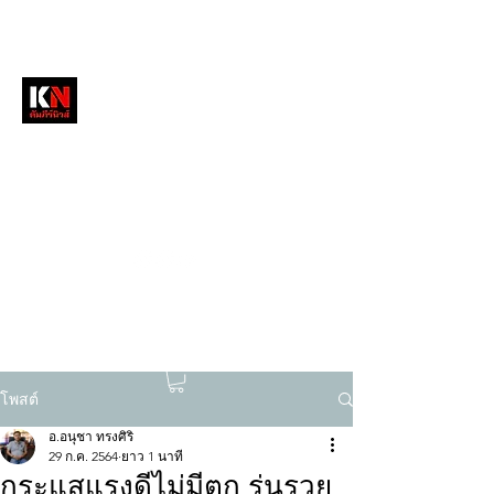
หนังสือพิมพ์คัมภีร์นิวส์
สื่อลึกวงการสงฆ์ เจาะตรงพระเครื่องดัง
tukompee07@gmail.com
0614034151
โพสต์
อ.อนุชา ทรงศิริ
29 ก.ค. 2564
ยาว 1 นาที
กระแสแรงดีไม่มีตก รุ่นรวย