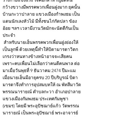
ร่างกายแข็งแรง ใจคอกล้าหาญอดทน
กว้างขวางมีพรรคพวกเพื่อนฝูงมาก ยุคนั้น
บ้านกะวาปาลาย แขวงเมืองกำพงธม เป็น
แดนนักเลงหัวไม้ มีทั้งชนไก่กัดปลา ข้อง
อ้อย ฯลฯ เวลามีงานวัดมักจะนัดตีกันเป็น
ประจำ
สำหรับนายเฮ็นพรรคพวกเพื่อนฝูงย่องให้
เป็นลูกพี่ ด้วยเหตุนี้ทำให้บิดามารดาวิตก
เกรงว่าหนทางข้างหน้าอาจจะเสียคน
เพราะคบเพื่อนไม่เลือกว่าคนดีคนพาล ต่อ
มาเมื่อวันพุธที่ 9 ธันวาคม 2474 ปีมะแม
เมื่อนายเฮ็นมีอายุครบ 20 ปีบริบูรณ์ บิดา
มารดาจึงทำการอุปสมบทให้ ณ พัทสีมาวัด
พรรณนารายณ์ ตำบลกะวา อำเภอปาลาย
แขวงเมืองกัมพงธม ประเทศกัมพูชา
(เขมร) โดยมี พระอุปัชฌาย์แก้ว วัดพรรณ
นารายณ์ เป็นพระอุปัชฌาย์ พระอาจารย์