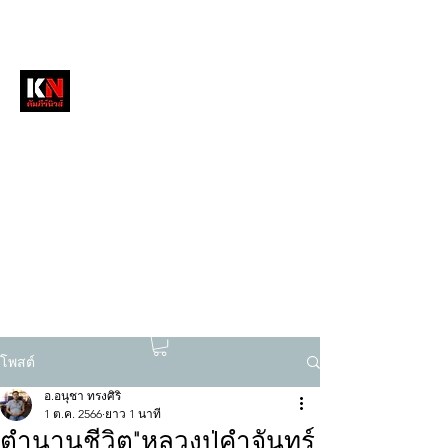
หนังสือพิมพ์คัมภีร์นิวส์
สื่อลึกวงการสงฆ์ เจาะตรงพระเครื่องดัง
tukompee07@gmail.com
0614034151
โพสต์
อ.อนุชา ทรงศิริ
1 ต.ค. 2566
ยาว 1 นาที
ตำนานชีวิต"หลวงปู่คำจันทร์