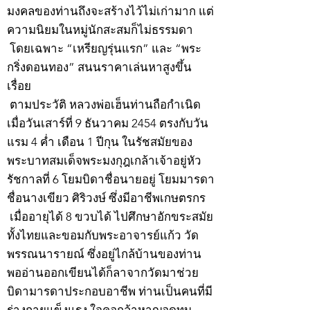
มงคลของท่านถึงจะสร้างไว้ไม่เก่ามาก แต่
ความนิยมในหมู่นักสะสมก็ไม่ธรรมดา
โดยเฉพาะ “เหรียญรุ่นแรก” และ “พระ
กริ่งดอนทอง” สนนราคาเล่นหาสูงขึ้น
เรื่อย
ตามประวัติ หลวงพ่อเฮ็นท่านถือกำเนิด
เมื่อวันเสาร์ที่ 9 ธันวาคม 2454 ตรงกับวัน
แรม 4 ค่ำ เดือน 1 ปีกุน ในรัชสมัยของ
พระบาทสมเด็จพระมงกุฎเกล้าเจ้าอยู่หัว
รัชกาลที่ 6 โยมบิดาชื่อนายอยู่ โยมมารดา
ชื่อนางเขียว ศิริวงษ์ ซึ่งมีอาชีพเกษตรกร
เมื่ออายุได้ 8 ขวบได้ ไปศึกษาอักขระสมัย
ทั้งไทยและขอมกับพระอาจารย์แก้ว วัด
พรรณนารายณ์ ซึ่งอยู่ไกล้บ้านของท่าน
พออ่านออกเขียนได้ก็ลาจากวัดมาช่วย
บิดามารดาประกอบอาชีพ ท่านเป็นคนที่มี