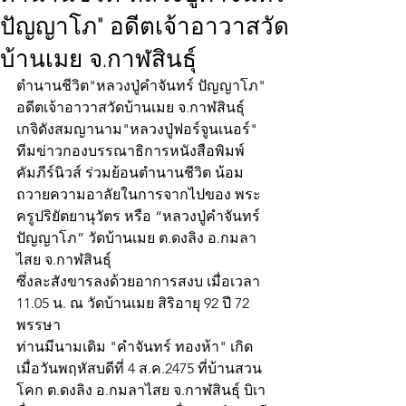
ปัญญาโภ" อดีตเจ้าอาวาสวัด
บ้านเมย จ.กาฬสินธุ์
ตำนานชีวิต"หลวงปู่คำจันทร์ ปัญญาโภ"
อดีตเจ้าอาวาสวัดบ้านเมย จ.กาฬสินธุ์
เกจิดังสมญานาม"หลวงปู่ฟอร์จูนเนอร์"
ทีมข่าวกองบรรณาธิการหนังสือพิมพ์
คัมภีร์นิวส์ ร่วมย้อนตำนานชีวิต น้อม
ถวายความอาลัยในการจากไปของ พระ
ครูปริยัตยานุวัตร หรือ “หลวงปู่คำจันทร์ 
ปัญญาโภ” วัดบ้านเมย ต.ดงลิง อ.กมลา
ไสย จ.กาฬสินธุ์
ซึ่งละสังขารลงด้วยอาการสงบ เมื่อเวลา 
11.05 น. ณ วัดบ้านเมย สิริอายุ 92 ปี 72 
พรรษา  
ท่านมีนามเดิม "คำจันทร์ ทองห้า" เกิด
เมื่อวันพฤหัสบดีที่ 4 ส.ค.2475 ที่บ้านสวน
โคก ต.ดงลิง อ.กมลาไสย จ.กาฬสินธุ์ บิเา