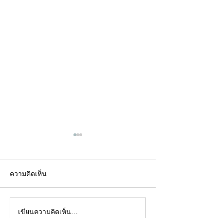
ความคิดเห็น
เขียนความคิดเห็น…
คอลัมน์"จับชีพจรวงการ
คอลัมน์"จับชีพจ