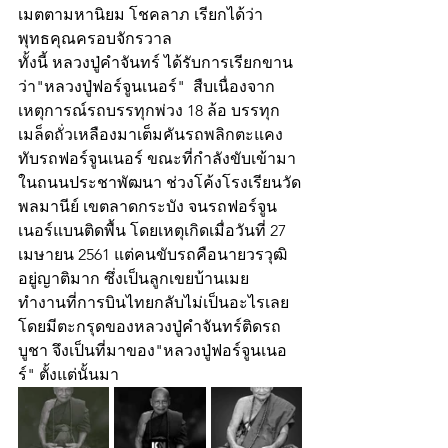
เมตตามหานิยม โชคลาภ เรียกได้ว่า
พุทธคุณครอบจักรวาล
ทั้งนี้ หลวงปู่คำจันทร์ ได้รับการเรียกขาน
ว่า"หลวงปู่ฟอร์จูนเนอร์"  สืบเนื่องจาก
เหตุการณ์รถบรรทุกพ่วง 18 ล้อ บรรทุก
เมล็ดถั่วเหลืองมาเต็มคันรถพลิกตะแคง
ทับรถฟอร์จูนเนอร์ ขณะที่กำลังขับเข้ามา
ในถนนประชาพัฒนา ช่วงโค้งโรงเรียนวัด
พลมานีย์ เขตลาดกระบัง จนรถฟอร์จูน
เนอร์แบนติดพื้น โดยเหตุเกิดเมื่อวันที่ 27 
เมษายน 2561 แต่คนขับรถคือนายวรวุฒิ 
อยู่ญาติมาก ซึ่งเป็นลูกเขยบ้านเมย  
ทำงานที่การบินไทยกลับไม่เป็นอะไรเลย 
โดยมีตะกรุดของหลวงปู่คำจันทร์ติดรถ
บูชา จึงเป็นที่มาของ"หลวงปู่ฟอร์จูนเนอ
ร์" ตั้งแต่นั้นมา