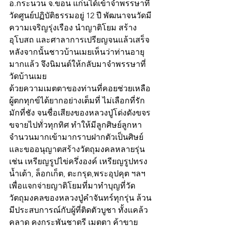
อ.กระนวน จ.ขอน แก่นได้เข้าจำพรรษาที่
วัดศูนย์ปฏิบัติธรรมอยู่ 12 ปี พัฒนาจนวัดมี
ความเจริญรุ่งเรือง นำญาติโยม สร้าง
อุโบสถ และศาลาการเปรียญจนแล้วเสร็จ 
หลังจากนั้นชาวบ้านเมยเห็นว่าท่านอายุ
มากแล้ว จึงนิมนต์ให้กลับมาจำพรรษาที่
วัดบ้านเมย 
ด้วยความเมตตาของท่านที่คอยช่วยเหลือ
ผู้ตกทุกข์ได้ยากอย่างเต็มที่ ไม่เลือกที่รัก
มักที่ชัง จนชื่อเสียงของหลวงปู่โด่งดังขจร
ขจายไปทั่วทุกทิศ ทำให้มีลูกศิษย์ลูกหา
จำนวนมากเข้ามากราบฝากตัวเป็นศิษย์ 
และขออนุญาตสร้างวัตถุมงคลหลายรุ่น 
เช่น เหรียญรูปไข่ครึ่งองค์ เหรียญรูปทรง
น้ำเต้า, ล็อกเก็ต, ตะกรุด,พระอุปคุต ฯลฯ
เพื่อแจกจ่ายญาติโยมที่มาทำบุญที่วัด 
วัตถุมงคลของหลวงปู่คำจันทร์ทุกรุ่น ล้วน
มีประสบการณ์กับผู้ที่ติดตัวบูชา ทั้งแคล้ว 
คลาด คงกระพันชาตรี เมตตา ค้าขาย 