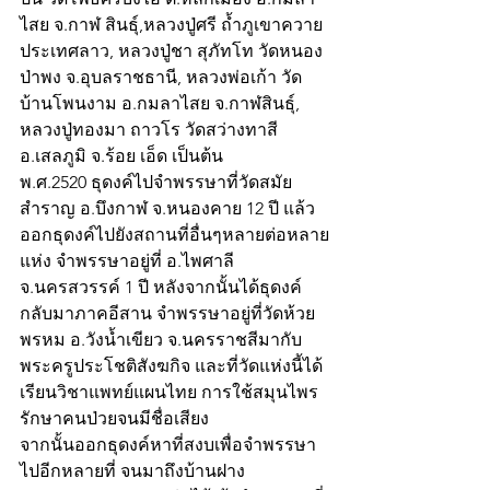
ไสย จ.กาฬ สินธุ์,หลวงปู่ศรี ถ้ำภูเขาควาย 
ประเทศลาว, หลวงปู่ชา สุภัทโท วัดหนอง
ป่าพง จ.อุบลราชธานี, หลวงพ่อเก้า วัด
บ้านโพนงาม อ.กมลาไสย จ.กาฬสินธุ์, 
หลวงปู่ทองมา ถาวโร วัดสว่างทาสี 
อ.เสลภูมิ จ.ร้อย เอ็ด เป็นต้น
พ.ศ.2520 ธุดงค์ไปจำพรรษาที่วัดสมัย
สำราญ อ.บึงกาฬ จ.หนองคาย 12 ปี แล้ว
ออกธุดงค์ไปยังสถานที่อื่นๆหลายต่อหลาย
แห่ง จำพรรษาอยู่ที่ อ.ไพศาลี 
จ.นครสวรรค์ 1 ปี หลังจากนั้นได้ธุดงค์
กลับมาภาคอีสาน จำพรรษาอยู่ที่วัดห้วย
พรหม อ.วังน้ำเขียว จ.นครราชสีมากับ
พระครูประโชติสังฆกิจ และที่วัดแห่งนี้ได้
เรียนวิชาแพทย์แผนไทย การใช้สมุนไพร
รักษาคนป่วยจนมีชื่อเสียง
จากนั้นออกธุดงค์หาที่สงบเพื่อจำพรรษา
ไปอีกหลายที่ จนมาถึงบ้านฝาง 