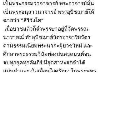
เป็นพระกรรมวาจาจารย์ พระอาจารย์มั่น
เป็นพระอนุสาวนาจารย์ พระอุปัชฌาย์ให้
ฉายว่า “สิริวังโส”
เมื่อบวชแล้วก็จำพรรษาอยู่ที่วัดพรรณ
นารายณ์ ทำอุปัชฌาย์วัตรอาจาริยวัตร
ตามธรรมเนียมพระนวกะผู้บวชใหม่ และ
ศึกษาพระธรรมวินัยท่องบ่นสวดมนต์จน
จบทุกยุคทุกคัมภีร์ มีอุตสาหะจดจำได้
แม่นยำและเกิดเลื่อมใสศรัทธาในพระพุทธ
ศาสนายิ่ง
สิ่งสำคัญได้ศึกษาเล่าเรียนในด้านคาถา
อาคมจนมีความชำนาญ เจนจัดด้านวิชา
แขนงต่างๆ ซึ่งได้รับการถ่ายทอดมาจาก
หลวงพ่อแก้ว วัดพรรณนารายณ์ ซึ่งเป็น
พระอุปัชฌาย์แล้ว ท่านจึงได้ตัดสินใจออก
ธุดงค์รอนแรมมาตามป่าและภูเขาเพื่อ
แสวงหาที่สงบวิเวกบำเพ็ญสมณธรรม และ