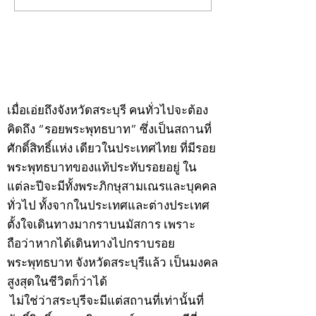
พระ"ประจำพุธที่ 29
พระ"ประจำอังคาร
กรกฎาคม 2569
กรกฎาคม 2569
©2020 by kampeenews. Proudly created with Wix.com
เมื่อเอ่ยถึงจังหวัดสระบุรี คนทั่วไปจะต้อง
คิดถึง “รอยพระพุทธบาท” ซึ่งเป็นสถานที่
ศักดิ์สิทธิ์แห่ง เดียวในประเทศไทย ที่มีรอย
พระพุทธบาทของแท้ประทับรอยอยู่ ใน
แต่ละปีจะมีทั้งพระภิกษุสามเณรและบุคคล
ทั่วไป ทั้งจากในประเทศและต่างประเทศ
ตั้งใจเดินทางมากราบนมัสการ เพราะ
ถือว่าหากได้เดินทางไปกราบรอย
พระพุทธบาท จังหวัดสระบุรีแล้ว เป็นมงคล
สูงสุดในชีวิตก็ว่าได้
ไม่ใช่ว่าสระบุรีจะมีแต่สถานที่เท่านั้นที่