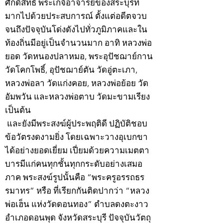
ศักดิ์สิทธิ์ พระเกจิอาจารย์ของสระบุรีที่
มากไปด้วยประสบการณ์ ตั้งแต่อดีตจวบ
จนถึงปัจจุบันโด่งดังไปทั่วภูมิภาคและใน
ท้องถิ่นมีอยู่เป็นจำนวนมาก อาทิ หลวงพ่อ
ยอด วัดหนองปลาหมอ, พระอุปัชฌาย์กาน
วัดโคกโพธิ์, อุปัชฌาย์ตัน วัดอู่ตะเภา,
หลวงพ่อลา วัดแก่งคอย, หลวงพ่อย้อย วัด
อัมพวัน และหลวงพ่อตาบ วัดมะขามเรียง
เป็นต้น
และยังมีพระสงฆ์ผู้ประพฤติดี ปฏิบัติชอบ
ข้อวัตรงดงามยิ่ง โดยเฉพาะวางอุเบกขา
ได้อย่างยอดเยี่ยม เปี่ยมด้วยความเมตตา
บารมีแก่คนทุกชั้นทุกกระดับอย่างเสมอ
ภาค พระสงฆ์รูปนั้นคือ “พระครูอรรถธร
รมาทร” หรือ ที่เรียกกันติดปากว่า “หลวง
พ่อเฮ็น แห่งวัดดอนทอง” ตำบลดงตะงาว
อำเภอดอนพุด จังหวัดสระบุรี ปัจจุบันวัตถุ