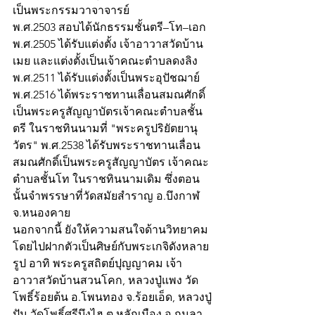
เป็นพระกรรมวาจาจารย์
พ.ศ.2503 สอบได้นักธรรมชั้นตรี–โท–เอก 
พ.ศ.2505 ได้รับแต่งตั้ง เจ้าอาวาสวัดบ้าน
เมย และแต่งตั้งเป็นเจ้าคณะตำบลดงลิง 
พ.ศ.2511 ได้รับแต่งตั้งเป็นพระอุปัชฌาย์
พ.ศ.2516 ได้พระราชทานเลื่อนสมณศักดิ์
เป็นพระครูสัญญาบัตรเจ้าคณะตำบลชั้น
ตรี ในราชทินนามที่ "พระครูปริยัตยานุ
วัตร" พ.ศ.2538 ได้รับพระราชทานเลื่อน
สมณศักดิ์เป็นพระครูสัญญาบัตร เจ้าคณะ
ตำบลชั้นโท ในราชทินนามเดิม ซึ่งตอน
นั้นจำพรรษาที่วัดสมัยสำราญ อ.บึงกาฬ 
จ.หนองคาย
นอกจากนี้ ยังให้ความสนใจด้านวิทยาคม 
โดยไปฝากตัวเป็นศิษย์กับพระเกจิดังหลาย
รูป อาทิ พระครูสถิตย์ปุญญาคม เจ้า
อาวาสวัดบ้านสวนโคก, หลวงปู่แพง วัด
โพธิ์ร้อยต้น อ.โพนทอง จ.ร้อยเอ็ด, หลวงปู่
ปัน วัดโพธิ์ศรีบึงไฮ ต.หลักเมือง อ.กมลา