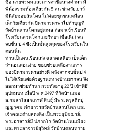
ชื่อ นายพรหมและมารดาชื่อนางคำมา มี
พี่น้องร่วมท้องเดียวกัน 5 คน ช่วงวัยเยาว์ 
มีนิสัยชอบสันโดษ ไม่ค่อยซุกซนเหมือน
เด็กวัยเดียวกัน บิดามารดาพาไปทำบุญที่
วัดบ้านสวนโคกอยู่เสมอ ต่อมาเข้าเรียนที่
โรงเรียนสวนโคกเมยวิทยา (ชื่อเดิม) จน
จบชั้น ป.4 ซึ่งเป็นชั้นสูงสุดของโรงเรียนใน
ตอนนั้น
ท่านเป็นคนเรียนเก่ง ฉลาดเฉลียว เป็นเด็ก
ว่านอนสอนง่าย ชอบช่วยเหลืองานการ
ของบิดามารดาอย่างดี หลังจากจบชั้นป.4 
ไม่ได้เรียนต่อด้วยฐานะทางบ้านยากจน จึง
ออกมาช่วยทำนา กระทั่งอายุ 22 ปี เข้าพิธี
อุปสมบท เมื่อปี พ.ศ.2497 ที่วัดบ้านเมย 
อ.กมลาไสย จ.กาฬ สินธุ์ มีพระครูสถิตปุ
ญญาคม เจ้าอาวาสวัดบ้านสวนโคก และ
เจ้าคณะตำบลดงลิง เป็นพระอุปัชฌาย์, 
พระอาจารย์มี ปภากโร วัดบ้านโนนเมือง 
และพระอาจารย์สุวิทย์ วัดบ้านดอนหวาย 