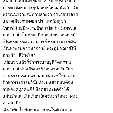
เมื่อนายเฮ็นมีอายุครบ 20 ปีบริบูรณ์ บิดา
มารดาจึงทำการอุปสมบทให้ ณ พัทสีมาวัด
พรรณนารายณ์ ตำบลกะวา อำเภอปาลาย
แขวงเมืองกัมพงธม ประเทศกัมพูชา
(เขมร) โดยมี พระอุปัชฌาย์แก้ว วัดพรรณ
นารายณ์ เป็นพระอุปัชฌาย์ พระอาจารย์
เป็นพระกรรมวาจาจารย์ พระอาจารย์มั่น
เป็นพระอนุสาวนาจารย์ พระอุปัชฌาย์ให้
ฉายว่า “สิริวังโส”
เมื่อบวชแล้วก็จำพรรษาอยู่ที่วัดพรรณ
นารายณ์ ทำอุปัชฌาย์วัตรอาจาริยวัตร
ตามธรรมเนียมพระนวกะผู้บวชใหม่ และ
ศึกษาพระธรรมวินัยท่องบ่นสวดมนต์จน
จบทุกยุคทุกคัมภีร์ มีอุตสาหะจดจำได้
แม่นยำและเกิดเลื่อมใสศรัทธาในพระพุทธ
ศาสนายิ่ง
สิ่งสำคัญได้ศึกษาเล่าเรียนในด้านคาถา