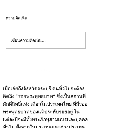
ความคิดเห็น
เขียนความคิดเห็น…
คอลัมน์"จับชีพจรวงการ
คอลัมน์"จับชีพจ
พระ"ประจำพุธที่ 29
พระ"ประจำอังคาร
กรกฎาคม 2569
กรกฎาคม 2569
©2020 by kampeenews. Proudly created with Wix.com
เมื่อเอ่ยถึงจังหวัดสระบุรี คนทั่วไปจะต้อง
คิดถึง “รอยพระพุทธบาท” ซึ่งเป็นสถานที่
ศักดิ์สิทธิ์แห่ง เดียวในประเทศไทย ที่มีรอย
พระพุทธบาทของแท้ประทับรอยอยู่ ใน
แต่ละปีจะมีทั้งพระภิกษุสามเณรและบุคคล
ทั่วไป ทั้งจากในประเทศและต่างประเทศ