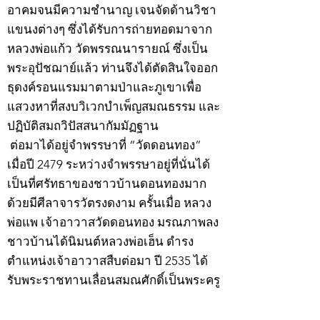
อาคมจนมีความชำนาญ เจนจัดด้านวิชา
แขนงต่างๆ ซึ่งได้รับการถ่ายทอดมาจาก
หลวงพ่อแก้ว วัดพรรณนารายณ์ ซึ่งเป็น
พระอุปัชฌาย์แล้ว ท่านจึงได้ตัดสินใจออก
ธุดงค์รอนแรมมาตามป่าและภูเขาเพื่อ
แสวงหาที่สงบวิเวกบำเพ็ญสมณธรรม และ
ปฏิบัติสมถวิปัสสนากัมมัฏฐาน
ต่อมาได้อยู่จำพรรษาที่ “วัดดอนทอง”
เมื่อปี 2479 ระหว่างจำพรรษาอยู่ที่นั่นได้
เป็นที่ศรัทธาของชาวบ้านดอนทองมาก
ด้วยมีศีลาจารวัตรงดงาม ครั้นเมื่อ หลวง
พ่อแพ เจ้าอาวาสวัดดอนทอง มรณภาพลง
ชาวบ้านได้นิมนต์หลวงพ่อเฮ็น ดำรง
ตำแหน่งเจ้าอาวาสสืบต่อมา ปี 2535 ได้
รับพระราชทานเลื่อนสมณศักดิ์เป็นพระครู
สัญญาบัตรที่ “พระครูอรรถธรรมทร”
หลวงพ่อเฮ็น ได้สร้างมงคลวัตถุไว้หลาย