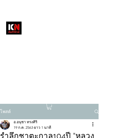
หนังสือพิมพ์คัมภีร์นิวส์
สื่อลึกวงการสงฆ์ เจาะตรงพระเครื่องดัง
tukompee07@gmail.com
0614034151
โพสต์
อ.อนุชา ทรงศิริ
19 ก.ค. 2563
ยาว 1 นาที
รำลึกชาตะกาล104ปี “หลวง