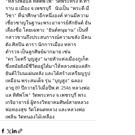
“หลวงพ่อแล ทิตตัพโพ” วัดพระทรง ต.ท่า
ราบ อ.เมือง จ.เพชรบุรี   นับเป็น “พระดี-มี
วิชา” ที่น่าศึกษาอีกหนึ่งองค์ ท่านมีความ
เชี่ยวชาญในฐานะพระอาจารย์สักยันต์ อัน
เลื่องชื่อ โดยเฉพาะ “ยันต์หนุมาน” เป็นที่
กล่าวขานถึงประสบการณ์ความขลัง มีคน
ดัง ศิลปิน ดารา นักการเมือง ทหาร 
ตำรวจ เป็นลูกศิษย์มากมาย เช่น 
“ดร.ไมตรี บุญสูง” นายหัวแห่งเมืองภูเก็ต 
ซึ่งสมัยยังมีชีวิตอยู่ได้มาให้หลวงพ่อแลสัก
ยันต์ไว้บนแผ่นหลัง และได้สร้างเหรียญรูป
เหมือน-พระสมเด็จ รุ่น “บุญสูง” ฉลอง
อายุ 89 ปีถวายไว้เมื่อปีพ.ศ. 2546 หลวงพ่อ
แล ทิตัพโพ" วัดพระทรง จ.เพชรบุรี พระ
เกจิอาจารย์ ผู้ทรงวิทยาคมศิษย์สายหลวง
พ่อทองสุข วัดโตนดหลวง และหลวงพ่อ
เพลิน วัดหนองไม้เหลือง