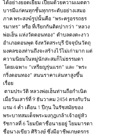
ได้อย่างยอดเยี่ยม เปี่ยมด้วยความเมตตา
บารมีแก่คนทุกชั้นทุกกระดับอย่างเสมอ
ภาค พระสงฆ์รูปนั้นคือ “พระครูอรรถธร
รมาทร” หรือ ที่เรียกกันติดปากว่า “หลวง
พ่อเฮ็น แห่งวัดดอนทอง” ตำบลดงตะงาว
อำเภอดอนพุด จังหวัดสระบุรี ปัจจุบันวัตถุ
มงคลของท่านถึงจะสร้างไว้ไม่เก่ามาก แต่
ความนิยมในหมู่นักสะสมก็ไม่ธรรมดา
โดยเฉพาะ “เหรียญรุ่นแรก” และ “พระ
กริ่งดอนทอง” สนนราคาเล่นหาสูงขึ้น
เรื่อย
ตามประวัติ หลวงพ่อเฮ็นท่านถือกำเนิด
เมื่อวันเสาร์ที่ 9 ธันวาคม 2454 ตรงกับวัน
แรม 4 ค่ำ เดือน 1 ปีกุน ในรัชสมัยของ
พระบาทสมเด็จพระมงกุฎเกล้าเจ้าอยู่หัว
รัชกาลที่ 6 โยมบิดาชื่อนายอยู่ โยมมารดา
ชื่อนางเขียว ศิริวงษ์ ซึ่งมีอาชีพเกษตรกร