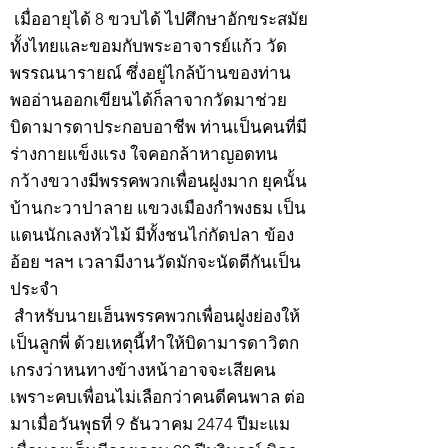
เมื่ออายุได้ 8 ขวบได้ ไปศึกษาอักขระสมัย
ทั้งไทยและขอมกับพระอาจารย์แก้ว วัด
พรรณนารายณ์ ซึ่งอยู่ไกล้บ้านของท่าน
พออ่านออกเขียนได้ก็ลาจากวัดมาช่วย
บิดามารดาประกอบอาชีพ ท่านเป็นคนที่มี
ร่างกายแข็งแรง ใจคอกล้าหาญอดทน
กว้างขวางมีพรรคพวกเพื่อนฝูงมาก ยุคนั้น
บ้านกะวาปาลาย แขวงเมืองกำพงธม เป็น
แดนนักเลงหัวไม้ มีทั้งชนไก่กัดปลา ข้อง
อ้อย ฯลฯ เวลามีงานวัดมักจะนัดตีกันเป็น
ประจำ
สำหรับนายเฮ็นพรรคพวกเพื่อนฝูงย่องให้
เป็นลูกพี่ ด้วยเหตุนี้ทำให้บิดามารดาวิตก
เกรงว่าหนทางข้างหน้าอาจจะเสียคน
เพราะคบเพื่อนไม่เลือกว่าคนดีคนพาล ต่อ
มาเมื่อวันพุธที่ 9 ธันวาคม 2474 ปีมะแม