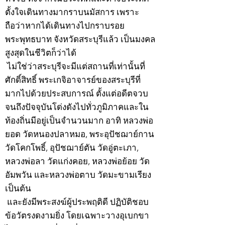
ตั้งใจเดินทางมากราบนมัสการ เพราะ
ถือว่าหากได้เดินทางไปกราบรอย
พระพุทธบาท จังหวัดสระบุรีแล้ว เป็นมงคล
สูงสุดในชีวิตก็ว่าได้
ไม่ใช่ว่าสระบุรีจะมีแต่สถานที่เท่านั้นที่
ศักดิ์สิทธิ์ พระเกจิอาจารย์ของสระบุรีที่
มากไปด้วยประสบการณ์ ตั้งแต่อดีตจวบ
จนถึงปัจจุบันโด่งดังไปทั่วภูมิภาคและใน
ท้องถิ่นมีอยู่เป็นจำนวนมาก อาทิ หลวงพ่อ
ยอด วัดหนองปลาหมอ, พระอุปัชฌาย์กาน
วัดโคกโพธิ์, อุปัชฌาย์ตัน วัดอู่ตะเภา,
หลวงพ่อลา วัดแก่งคอย, หลวงพ่อย้อย วัด
อัมพวัน และหลวงพ่อตาบ วัดมะขามเรียง
เป็นต้น
และยังมีพระสงฆ์ผู้ประพฤติดี ปฏิบัติชอบ
ข้อวัตรงดงามยิ่ง โดยเฉพาะวางอุเบกขา